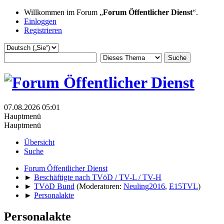
Willkommen im Forum „
Forum Öffentlicher Dienst
“.
Einloggen
Registrieren
07.08.2026 05:01
Hauptmenü
Hauptmenü
Übersicht
Suche
Forum Öffentlicher Dienst
►
Beschäftigte nach TVöD / TV-L / TV-H
►
TVöD Bund
(Moderatoren:
Neuling2016
,
E15TVL
)
►
Personalakte
Personalakte