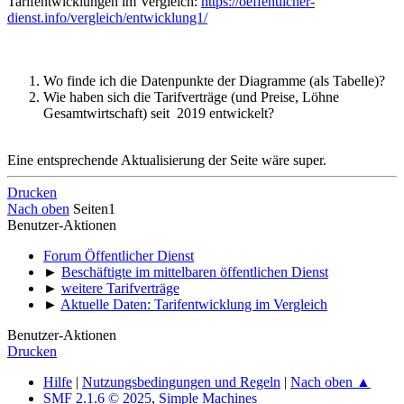
Tarifentwicklungen im Vergleich:
https://oeffentlicher-
dienst.info/vergleich/entwicklung1/
Wo finde ich die Datenpunkte der Diagramme (als Tabelle)?
Wie haben sich die Tarifverträge (und Preise, Löhne
Gesamtwirtschaft) seit 2019 entwickelt?
Eine entsprechende Aktualisierung der Seite wäre super.
Drucken
Nach oben
Seiten
1
Benutzer-Aktionen
Forum Öffentlicher Dienst
►
Beschäftigte im mittelbaren öffentlichen Dienst
►
weitere Tarifverträge
►
Aktuelle Daten: Tarifentwicklung im Vergleich
Benutzer-Aktionen
Drucken
Hilfe
|
Nutzungsbedingungen und Regeln
|
Nach oben ▲
SMF 2.1.6 © 2025
,
Simple Machines