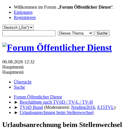
Willkommen im Forum „
Forum Öffentlicher Dienst
“.
Einloggen
Registrieren
06.08.2026 12:32
Hauptmenü
Hauptmenü
Übersicht
Suche
Forum Öffentlicher Dienst
►
Beschäftigte nach TVöD / TV-L / TV-H
►
TVöD Bund
(Moderatoren:
Neuling2016
,
E15TVL
)
►
Urlaubsanrechnung beim Stellenwechsel
Urlaubsanrechnung beim Stellenwechsel