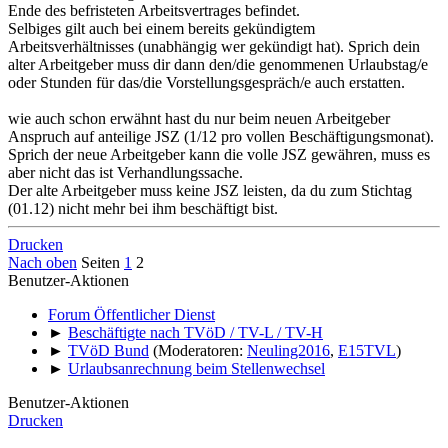
Ende des befristeten Arbeitsvertrages befindet.
Selbiges gilt auch bei einem bereits gekündigtem
Arbeitsverhältnisses (unabhängig wer gekündigt hat). Sprich dein
alter Arbeitgeber muss dir dann den/die genommenen Urlaubstag/e
oder Stunden für das/die Vorstellungsgespräch/e auch erstatten.
wie auch schon erwähnt hast du nur beim neuen Arbeitgeber
Anspruch auf anteilige JSZ (1/12 pro vollen Beschäftigungsmonat).
Sprich der neue Arbeitgeber kann die volle JSZ gewähren, muss es
aber nicht das ist Verhandlungssache.
Der alte Arbeitgeber muss keine JSZ leisten, da du zum Stichtag
(01.12) nicht mehr bei ihm beschäftigt bist.
Drucken
Nach oben
Seiten
1
2
Benutzer-Aktionen
Forum Öffentlicher Dienst
►
Beschäftigte nach TVöD / TV-L / TV-H
►
TVöD Bund
(Moderatoren:
Neuling2016
,
E15TVL
)
►
Urlaubsanrechnung beim Stellenwechsel
Benutzer-Aktionen
Drucken