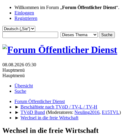
Willkommen im Forum „
Forum Öffentlicher Dienst
“.
Einloggen
Registrieren
08.08.2026 05:30
Hauptmenü
Hauptmenü
Übersicht
Suche
Forum Öffentlicher Dienst
►
Beschäftigte nach TVöD / TV-L / TV-H
►
TVöD Bund
(Moderatoren:
Neuling2016
,
E15TVL
)
►
Wechsel in die freie Wirtschaft
Wechsel in die freie Wirtschaft