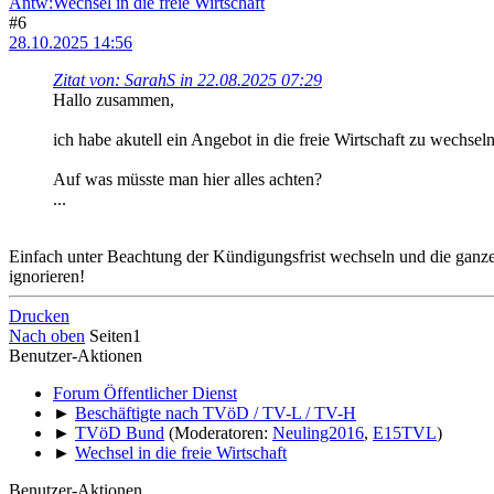
Antw:Wechsel in die freie Wirtschaft
#6
28.10.2025 14:56
Zitat von: SarahS in 22.08.2025 07:29
Hallo zusammen,
ich habe akutell ein Angebot in die freie Wirtschaft zu wechseln
Auf was müsste man hier alles achten?
...
Einfach unter Beachtung der Kündigungsfrist wechseln und die ganz
ignorieren!
Drucken
Nach oben
Seiten
1
Benutzer-Aktionen
Forum Öffentlicher Dienst
►
Beschäftigte nach TVöD / TV-L / TV-H
►
TVöD Bund
(Moderatoren:
Neuling2016
,
E15TVL
)
►
Wechsel in die freie Wirtschaft
Benutzer-Aktionen