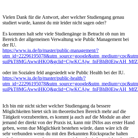
Vielen Dank für die Antwort, aber welcher Studiengang genau
studiert wurde, kannst du mir leider nicht sagen oder?
Es kommen halt sehr viele Studiengänge in Betracht ob nun im
Bereich der allgemeinen Verwaltung wie Public Management bei
der IU.
https://www.iu.de/lp/master/public-management/?
utm_id=22296195078&utm_source=google&utm_medium=cpc&ut
suiPkT8MGAwwiHKQ&gclid=CjwKCAjw_fnFBhB0EiwAH_MfZ
oder im Sozialen feld angesiedelt wie Public Health bei der IU.
https://www.iu.de/lp/master/public-health/?
utm_id=22296195078&utm_source=google&utm_medium=cpc&utm
suiPkT8MGAwwiHKQ&gclid=CjwKCAjw_fnFBhB0EiwAH_MfZ
Ich bin mir nicht sicher welcher Studiengang da bessere
Möglichkeiten bietet sich im theoretischen Bereich mehr auf die
Tätigkeit vorzubereiten, es kommt ja auch auf die Module an aber
jemand der direkt von der Praxis ist, kann mir INfos aus erster Hand
geben, wenn due Möglichkeit bestehen würde, dann wäre ich dir
sehr verbunden wenn du mit den Bekannten Rücksprache halten