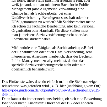
Ich hoffe, diese Frage passt hier irgendwie rein, aber
weiß jemand, ob man mit einem Bachelor in Public
Management (also Allgemeine Verwaltung) eine
Chance hat, als Sachbearbeiter bei einer
Unfallversicherung, Berufsgenossenschaft oder der
DRV genommen zu werden? Mit Sachbearbeiter meine
ich schon die fachliche Bearbeitung, also kein Personal,
Organisation oder Haushalt. Für diese Stellen muss
man ja meistens Sozialversicherungsrecht oder das
Spezifische studiert haben.
Mich würde eine Tätigkeit als Sachbearbeiter, z.B. bei
der Rehabilitation oder auch Unfallversicherung, sehr
interessieren. Allerdings glaube ich, dass der Bachelor
Public Management zu allgemein ist, da dort das
spezielle Sozialversicherungsrecht nicht oder nur
oberflächlich behandelt wird.
Das Einfachste wäre, dass du einfach mal in die Stellenanzeigen
reinschaust, was gefordert wird , z. B. hier (unabhängig vom Ort):
https://jobs.guidecom.de/jobportal/vbg/viewAusschreibung/2025-
349.html
Dann kannst du immer noch entscheiden, ob sich eine Bewerbung
lohnt oder nicht. Ansonsten: Direkt bei der BG oder anderen