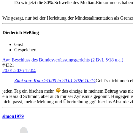
Da wir jetzt die 80%-Schwelle des Median-Einkommens haben, l
Wie gesagt, nur bei der Herleitung der Mindestalimentation als Gren
Diederich Heßling
Gast
Gespeichert
Aw: Beschluss des Bundesverfassungsgerichts (2 BvL 5/18 u.a.)
#4321
20.01.2026 12:04
Zitat von: Knarfe1000 in 20.01.2026 10:14
Geht´s nicht noch e
jeden Tag ein bischen mehr
das einzige in meinem Beitrag was nicht
ein Harald Schmidt, aber auch mir sei Zynismus gegönnt. Hingegen ist 
nicht passt, meine Meinung und Übertreibubg ggf. hier ins Absurde zi
simon1979