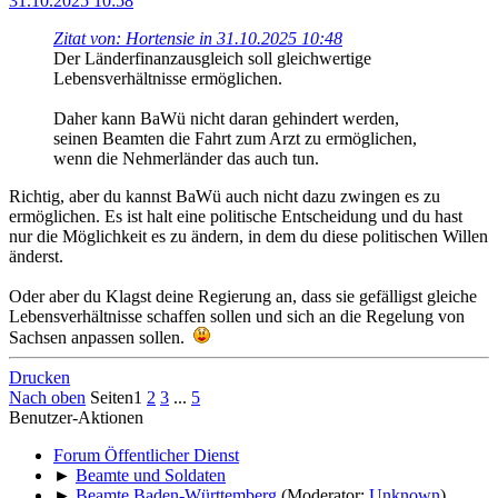
31.10.2025 10:58
Zitat von: Hortensie in 31.10.2025 10:48
Der Länderfinanzausgleich soll gleichwertige
Lebensverhältnisse ermöglichen.
Daher kann BaWü nicht daran gehindert werden,
seinen Beamten die Fahrt zum Arzt zu ermöglichen,
wenn die Nehmerländer das auch tun.
Richtig, aber du kannst BaWü auch nicht dazu zwingen es zu
ermöglichen. Es ist halt eine politische Entscheidung und du hast
nur die Möglichkeit es zu ändern, in dem du diese politischen Willen
änderst.
Oder aber du Klagst deine Regierung an, dass sie gefälligst gleiche
Lebensverhältnisse schaffen sollen und sich an die Regelung von
Sachsen anpassen sollen.
Drucken
Nach oben
Seiten
1
2
3
...
5
Benutzer-Aktionen
Forum Öffentlicher Dienst
►
Beamte und Soldaten
►
Beamte Baden-Württemberg
(Moderator:
Unknown
)