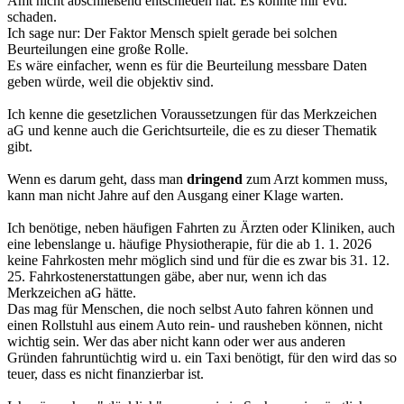
Amt nicht abschließend entschieden hat. Es könnte mir evtl.
schaden.
Ich sage nur: Der Faktor Mensch spielt gerade bei solchen
Beurteilungen eine große Rolle.
Es wäre einfacher, wenn es für die Beurteilung messbare Daten
geben würde, weil die objektiv sind.
Ich kenne die gesetzlichen Voraussetzungen für das Merkzeichen
aG und kenne auch die Gerichtsurteile, die es zu dieser Thematik
gibt.
Wenn es darum geht, dass man
dringend
zum Arzt kommen muss,
kann man nicht Jahre auf den Ausgang einer Klage warten.
Ich benötige, neben häufigen Fahrten zu Ärzten oder Kliniken, auch
eine lebenslange u. häufige Physiotherapie, für die ab 1. 1. 2026
keine Fahrkosten mehr möglich sind und für die es zwar bis 31. 12.
25. Fahrkostenerstattungen gäbe, aber nur, wenn ich das
Merkzeichen aG hätte.
Das mag für Menschen, die noch selbst Auto fahren können und
einen Rollstuhl aus einem Auto rein- und rausheben können, nicht
wichtig sein. Wer das aber nicht kann oder wer aus anderen
Gründen fahruntüchtig wird u. ein Taxi benötigt, für den wird das so
teuer, dass es nicht finanzierbar ist.