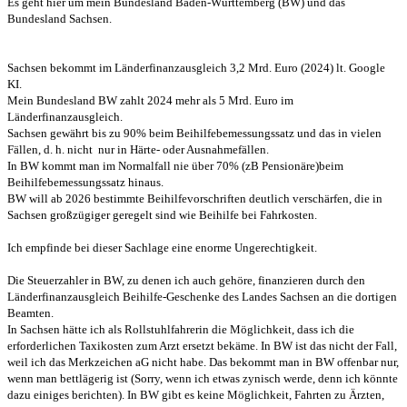
Es geht hier um mein Bundesland Baden-Württemberg (BW) und das
Bundesland Sachsen.
Sachsen bekommt im Länderfinanzausgleich 3,2 Mrd. Euro (2024) lt. Google
KI.
Mein Bundesland BW zahlt 2024 mehr als 5 Mrd. Euro im
Länderfinanzausgleich.
Sachsen gewährt bis zu 90% beim Beihilfebemessungssatz und das in vielen
Fällen, d. h. nicht nur in Härte- oder Ausnahmefällen.
In BW kommt man im Normalfall nie über 70% (zB Pensionäre)beim
Beihilfebemessungssatz hinaus.
BW will ab 2026 bestimmte Beihilfevorschriften deutlich verschärfen, die in
Sachsen großzügiger geregelt sind wie Beihilfe bei Fahrkosten.
Ich empfinde bei dieser Sachlage eine enorme Ungerechtigkeit.
Die Steuerzahler in BW, zu denen ich auch gehöre, finanzieren durch den
Länderfinanzausgleich Beihilfe-Geschenke des Landes Sachsen an die dortigen
Beamten.
In Sachsen hätte ich als Rollstuhlfahrerin die Möglichkeit, dass ich die
erforderlichen Taxikosten zum Arzt ersetzt bekäme. In BW ist das nicht der Fall,
weil ich das Merkzeichen aG nicht habe. Das bekommt man in BW offenbar nur,
wenn man bettlägerig ist (Sorry, wenn ich etwas zynisch werde, denn ich könnte
dazu einiges berichten). In BW gibt es keine Möglichkeit, Fahrten zu Ärzten,