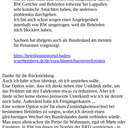
BW Gerichte und Behörden teilweise bei Lappalien
sehr komische Ansichten haben, die anderswo
problemlos durchgehen.
Ich bin auch schon wegen einer Angelegenheit
innerhalb von BW umgezogen, weil die Behörden
mich blockiert haben.
Sachsen hat übrigens auch als Bundesland am meisten
für Pensionen vorgesorgt.
https://beteiligungsportal.baden-
wuerttemberg.de/de/vorschlagen/buergerreferenten
Danke für die Rückmeldung.
Auch ich habe schon überlegt, ob ich umziehen sollte.
Eine Option wäre, dass ich direkt neben eine Uniklinik ziehe, um
das Problem mit den Fahrkosten etwas zu reduzieren. Aber ich
fände sicher keine ebenso preiswerte Unterkunft wie ich sie derzeit
noch habe. Außerdem habe ich Freigängerkatzen ...
Eine weitere Option wäre für einen Zuständigkeitswechsel bei
bestimmten Behörden zu sorgen, wobei ich derzeit einen
gleichzeitigen Wechsel des Bundeslandes damit verbinden würde.
Man muss allein schon die Preise für Wohnraum, egal ob Miete oder
Eigentum, in BW mit denen im Norden der BRD vergleichen - in