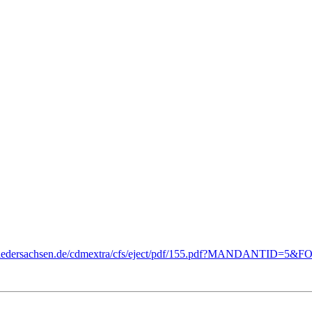
ce.niedersachsen.de/cdmextra/cfs/eject/pdf/155.pdf?MANDANTID=