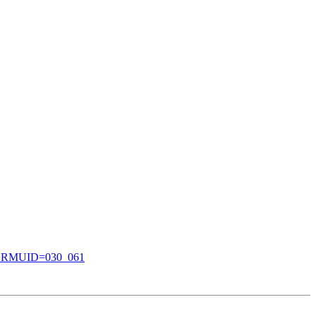
5&FORMUID=030_061