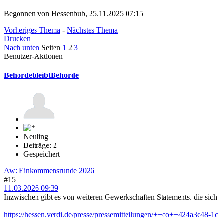
Begonnen von Hessenbub, 25.11.2025 07:15
Vorheriges Thema
-
Nächstes Thema
Drucken
Nach unten
Seiten
1
2
3
Benutzer-Aktionen
BehördebleibtBehörde
Neuling
Beiträge: 2
Gespeichert
Aw: Einkommensrunde 2026
#15
11.03.2026 09:39
Inzwischen gibt es von weiteren Gewerkschaften Statements, die sich
https://hessen.verdi.de/presse/pressemitteilungen/++co++424a3c48