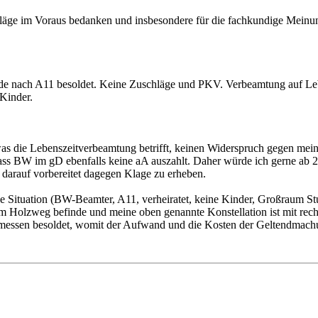
läge im Voraus bedanken und insbesondere für die fachkundige Meinung
 nach A11 besoldet. Keine Zuschläge und PKV. Verbeamtung auf Lebens
 Kinder.
was die Lebenszeitverbeamtung betrifft, keinen Widerspruch gegen mei
t, dass BW im gD ebenfalls keine aA auszahlt. Daher würde ich gerne a
h darauf vorbereitet dagegen Klage zu erheben.
Situation (BW-Beamter, A11, verheiratet, keine Kinder, Großraum Stut
em Holzweg befinde und meine oben genannte Konstellation ist mit rech
ssen besoldet, womit der Aufwand und die Kosten der Geltendmachung