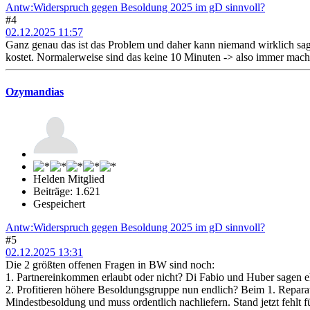
Antw:Widerspruch gegen Besoldung 2025 im gD sinnvoll?
#4
02.12.2025 11:57
Ganz genau das ist das Problem und daher kann niemand wirklich sagen,
kostet. Normalerweise sind das keine 10 Minuten -> also immer mach
Ozymandias
Helden Mitglied
Beiträge: 1.621
Gespeichert
Antw:Widerspruch gegen Besoldung 2025 im gD sinnvoll?
#5
02.12.2025 13:31
Die 2 größten offenen Fragen in BW sind noch:
1. Partnereinkommen erlaubt oder nicht? Di Fabio und Huber sagen e
2. Profitieren höhere Besoldungsgruppe nun endlich? Beim 1. Repara
Mindestbesoldung und muss ordentlich nachliefern. Stand jetzt fehlt 