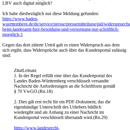
LBV auch digital möglich?
Ich habe diesbezüglich nur diese Meldung gefunden:
https://www.baden-
wuerttemberg.de/de/service/presse/pressemitteilung/pid/widerspruech
beim-landesamt-fuer-besoldung-und-versorgung-nur-schriftlich-
moeglich-1
Gegen das dort zitierte Urteil gab es einen Widerspruch aus dem
sich ergibt, dass Widersprüche auch über das Kundenportal zulässig
sind:
Zitat
Leitsatz
1. In der Regel erfüllt eine über das Kundenportal des
Landes Baden-Württemberg verschlüsselt versandte
Nachricht die Anforderungen an die Schriftform gemäß
§ 70 VwGO.(Rn.18)
2. Dies gilt erst recht für ein PDF-Dokument, das die
eigenhändige Unterschrift des Urhebers bildlich
wiedergibt und als Anhang zu einer Nachricht im
Kundenportal verschlüsselt übersandt wird.(Rn.29)
https://www.landesrecht-