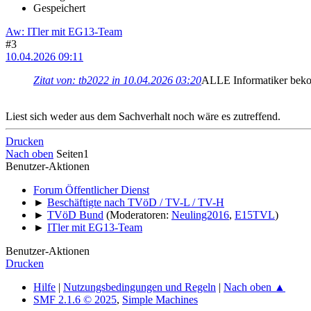
Gespeichert
Aw: ITler mit EG13-Team
#3
10.04.2026 09:11
Zitat von: tb2022 in 10.04.2026 03:20
ALLE Informatiker be
Liest sich weder aus dem Sachverhalt noch wäre es zutreffend.
Drucken
Nach oben
Seiten
1
Benutzer-Aktionen
Forum Öffentlicher Dienst
►
Beschäftigte nach TVöD / TV-L / TV-H
►
TVöD Bund
(Moderatoren:
Neuling2016
,
E15TVL
)
►
ITler mit EG13-Team
Benutzer-Aktionen
Drucken
Hilfe
|
Nutzungsbedingungen und Regeln
|
Nach oben ▲
SMF 2.1.6 © 2025
,
Simple Machines