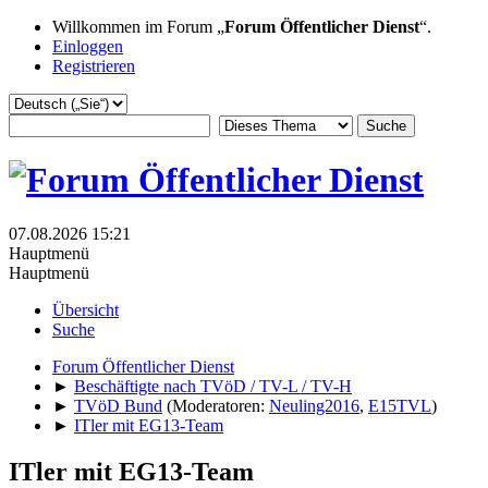
Willkommen im Forum „
Forum Öffentlicher Dienst
“.
Einloggen
Registrieren
07.08.2026 15:21
Hauptmenü
Hauptmenü
Übersicht
Suche
Forum Öffentlicher Dienst
►
Beschäftigte nach TVöD / TV-L / TV-H
►
TVöD Bund
(Moderatoren:
Neuling2016
,
E15TVL
)
►
ITler mit EG13-Team
ITler mit EG13-Team