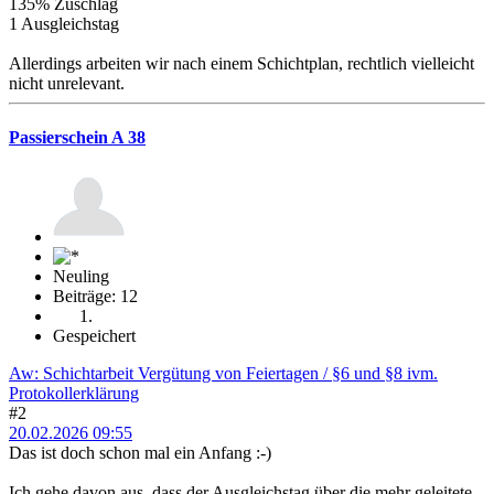
135% Zuschlag
1 Ausgleichstag
Allerdings arbeiten wir nach einem Schichtplan, rechtlich vielleicht
nicht unrelevant.
Passierschein A 38
Neuling
Beiträge: 12
Gespeichert
Aw: Schichtarbeit Vergütung von Feiertagen / §6 und §8 ivm.
Protokollerklärung
#2
20.02.2026 09:55
Das ist doch schon mal ein Anfang :-)
Ich gehe davon aus, dass der Ausgleichstag über die mehr geleitete