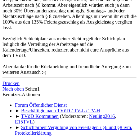
Arbeitszeit nach §6 kommt. Aber eigentlich würden euch ja dann
noch 30% Überstundenzuschlag und ggfs. Sonntags- und/oder
Nachtzuschläge nach § 8 zustehen. Allerdings nur wenn ihr euch die
100% aus den 135% Feiertagszuschlag als Ausgleichstag vergüten
lasst.
Bezüglich Schichtplan: aus meiner Sicht regelt der Schichtplan
lediglich die Verteilung der Arbeitstage auf die
Kalendertage/Uhrzeiten, reduziert aber nicht eure Ansprüche aus
dem TVöD.
Aber danke für die Rückmeldung und freundliche Anregung zum
weiteren Austausch :-)
Drucken
Nach oben
Seiten
1
Benutzer-Aktionen
Forum Öffentlicher Dienst
►
Beschäftigte nach TVöD / TV-L / TV-H
►
TVöD Kommunen
(Moderatoren:
Neuling2016
,
E15TVL
)
►
Schichtarbeit Vergütung von Feiertagen / §6 und §8 ivm.
Protokollerklärung