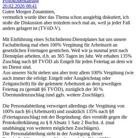
Protokollerklärung
20.02.2026 08:41
Guten Morgen Zusammen,
vermutlich wurde über das Thema schon ausgiebig diskutiert, ich
stoße die Diskussion aber trotzdem noch mal an, weil ja jeder Fall
anders gelagert ist (TVöD-V).
Mit Einführung eines Schichtdienst-Dienstplanes hat uns unsere
Fachabteilung mal eben 100% Vergütung für Arbeitszeit an
gesetzlichen Feiertagen gestrichen. Weil wir ja nunmal jetzt nach
Dienstplan arbeiten, d.h. an 365 Tagen im Jahr. Wir erhalten 135%
Zuschlag nach §8 TVÖD als Entgelt für jeden Feiertag an dem wir
im Dienst sind.
Aus unserer Sicht stehen uns aber trotz allem 100% Vergütung (wie
auch immer die erfolgt: Entgelt oder Ausgleichstag oder
Zeitgutschrift) für die geleistete Arbeitszeit an dem jeweiligen
Feiertag zu (gemäß §6 TVÖD), zuzüglich der 30 %
Überstundenzuschlag (und ggfs. weitere Zuschläge).
Die Personalabteilung verweigert allerdings die Vergütung von
100% nach §6 (Arbeitszeit) und zusätzlich 135% nach §8
(Feiertagszuschlag) mit der Begründung: dies verstößt gegen die
Protokollerklärung zu § 8 Absatz 1 Satz 2 Buchst. d. (mal
unabhängig von weiteren möglichen Zuschlägen).
Die Personalabteilung sieht in der Auslegung dieser