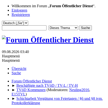
Willkommen im Forum „
Forum Öffentlicher Dienst
“.
Einloggen
Registrieren
09.08.2026 03:40
Hauptmenü
Hauptmenü
Übersicht
Suche
Forum Öffentlicher Dienst
►
Beschäftigte nach TVöD / TV-L / TV-H
►
TVöD Kommunen
(Moderatoren:
Neuling2016
,
E15TVL
)
►
Schichtarbeit Vergütung von Feiertagen / §6 und §8 ivm.
Protokollerklärung