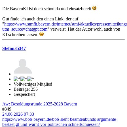
Die BayernKI ist doch schon da und einsatzbereit
Gut finde ich auch den einen Link, der auf
"
https://www.stmfh.bayern.de/internet/stmf/aktuelles/pressemitteilun
utm_source=chatgpt.com
" verweist. Hat der Autor wohl auch von
KI schreiben lassen
Stefan35347
Vollwertiges Mitglied
Beiträge: 255
Gespeichert
Aw: Besoldungsrunde 2025-2028 Bayern
#349
24.06.2026 07:33
https://www.bbb-bayern.de/bbb-sieht-beamtenbunds-argumente-
bestaetigt-und-warnt-vor-politischen-schnellschuessen/