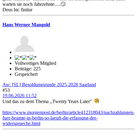
warten sie noch Jahrzehnte.....🙄
Deus hic finitur
Hans Werner Mangold
Vollwertiges Mitglied
Beiträge: 225
Gespeichert
Aw: [SL] Besoldungsrunde 2025-2028 Saarland
#53
19.06.2026 11:52
Und das zu dem Thema ,,Twenty Years Later"
https://www.morgenpost.de/berlin/article412318043/nachzahlungen-
fuer-beamte-in-berlin-so-laeuft-die-erfassung-der-
widersprueche.html