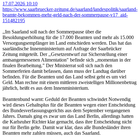
17.07.2026 10:10
https://www.saarbruecker-zeitung.de/saarland/landespolitik/saarland-
beamte-bekommen-mehr-geld-nach-der-sommerpause-v17_aid-
151482195
,,Im Saarland soll nach der Sommerpause über die
Besoldungserhöhung für die 17.000 Beamten und mehr als 15.000
Versorgungsempfänger im Land entschieden werden. Das hat das
saarländische Innenministerium auf Anfrage der Saarbrücker
Zeitung mitgeteilt. Der ,,Gesetzentwurf zur Sicherstellung einer
amtsangemessenen Alimentation" befinde sich ,,momentan in der
finalen Bearbeitung." Der Ministerrat soll sich nach den
Sommerferien damit befassen, dann muss der Landtag darüber
befinden. Für die Beamten und das Land selbst geht es um viel
Geld. Man rechne mit einem mittleren zweistelligen Millionenbetrag
jährlich, heißt es aus dem Innenministerium.
Beamtenbund warnt: Geduld der Beamten schwindet Notwendig
wird dieses Gehaltsplus für die Beamten wegen einer Entscheidung
des Bundesverfassungsgerichts aus dem September vergangenen
Jahres. Damals ging es zwar um das Land Berlin, allerdings hatten
die Karlsruher Richter klar gemacht, dass ihre Entscheidung nicht
nur für Berlin gelte. Damit war klar, dass alle Bundesländer ihren
Beamten mehr zahlen müssen, auch das Saarland.