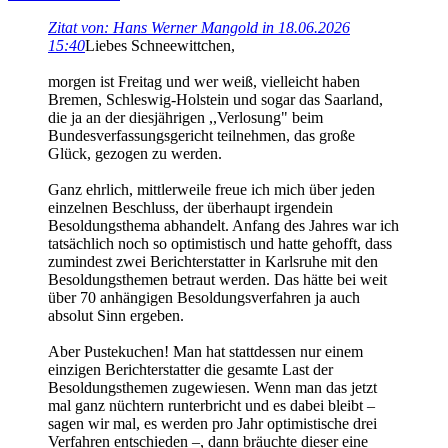
Zitat von: Hans Werner Mangold in 18.06.2026
15:40
Liebes Schneewittchen,
morgen ist Freitag und wer weiß, vielleicht haben
Bremen, Schleswig-Holstein und sogar das Saarland,
die ja an der diesjährigen ,,Verlosung" beim
Bundesverfassungsgericht teilnehmen, das große
Glück, gezogen zu werden.
Ganz ehrlich, mittlerweile freue ich mich über jeden
einzelnen Beschluss, der überhaupt irgendein
Besoldungsthema abhandelt. Anfang des Jahres war ich
tatsächlich noch so optimistisch und hatte gehofft, dass
zumindest zwei Berichterstatter in Karlsruhe mit den
Besoldungsthemen betraut werden. Das hätte bei weit
über 70 anhängigen Besoldungsverfahren ja auch
absolut Sinn ergeben.
Aber Pustekuchen! Man hat stattdessen nur einem
einzigen Berichterstatter die gesamte Last der
Besoldungsthemen zugewiesen. Wenn man das jetzt
mal ganz nüchtern runterbricht und es dabei bleibt –
sagen wir mal, es werden pro Jahr optimistische drei
Verfahren entschieden –, dann bräuchte dieser eine