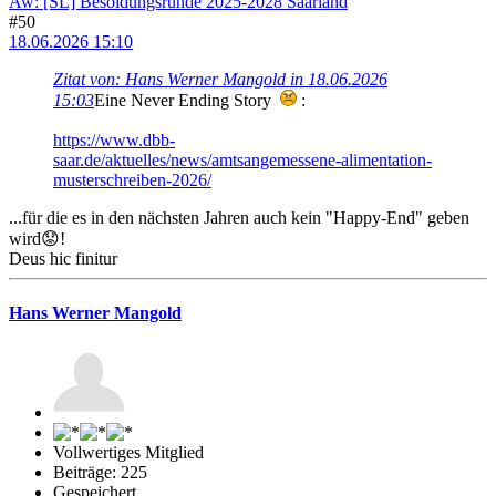
Aw: [SL] Besoldungsrunde 2025-2028 Saarland
#50
18.06.2026 15:10
Zitat von: Hans Werner Mangold in 18.06.2026
15:03
Eine Never Ending Story
:
https://www.dbb-
saar.de/aktuelles/news/amtsangemessene-alimentation-
musterschreiben-2026/
...für die es in den nächsten Jahren auch kein "Happy-End" geben
wird😟!
Deus hic finitur
Hans Werner Mangold
Vollwertiges Mitglied
Beiträge: 225
Gespeichert