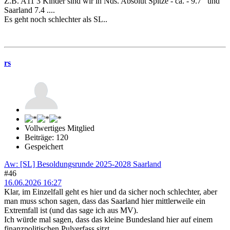
Z.B. A11 3 Kinder sind wir in Nds. Absolut Spitze - ca. - 9.7 und
Saarland 7.4 ....
Es geht noch schlechter als SL..
rs
Vollwertiges Mitglied
Beiträge: 120
Gespeichert
Aw: [SL] Besoldungsrunde 2025-2028 Saarland
#46
16.06.2026 16:27
Klar, im Einzelfall geht es hier und da sicher noch schlechter, aber
man muss schon sagen, dass das Saarland hier mittlerweile ein
Extremfall ist (und das sage ich aus MV).
Ich würde mal sagen, dass das kleine Bundesland hier auf einem
finanzpolitischen Pulverfass sitzt.