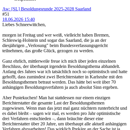
Aw: [SL] Besoldungsrunde 2025-2028 Saarland
#51
18.06.2026 15:40
Liebes Schneewittchen,
morgen ist Freitag und wer weiß, vielleicht haben Bremen,
Schleswig-Holstein und sogar das Saarland, die ja an der
diesjährigen ,,Verlosung" beim Bundesverfassungsgericht
teilnehmen, das große Glück, gezogen zu werden.
Ganz ehrlich, mittlerweile freue ich mich über jeden einzelnen
Beschluss, der überhaupt irgendein Besoldungsthema abhandelt.
Anfang des Jahres war ich tatsächlich noch so optimistisch und hatte
gehofft, dass zumindest zwei Berichterstatter in Karlsruhe mit den
Besoldungsthemen betraut werden. Das hätte bei weit über 70
anhängigen Besoldungsverfahren ja auch absolut Sinn ergeben.
Aber Pustekuchen! Man hat stattdessen nur einem einzigen
Berichterstatter die gesamte Last der Besoldungsthemen
zugewiesen. Wenn man das jetzt mal ganz nüchtern runterbricht und
es dabei bleibt – sagen wir mal, es werden pro Jahr optimistische
drei Verfahren entschieden –, dann bräuchte dieser eine
Berichterstatter über 20 Jahre, um überhaupt alle aktuell anhängigen
Verfahren abzuarbeiten! Das wirklich Prekäre an der Sache ist ja,