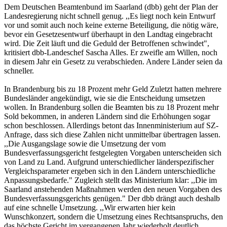
Dem Deutschen Beamtenbund im Saarland (dbb) geht der Plan der
Landesregierung nicht schnell genug. ,,Es liegt noch kein Entwurf
vor und somit auch noch keine externe Beteiligung, die nötig wäre,
bevor ein Gesetzesentwurf überhaupt in den Landtag eingebracht
wird. Die Zeit läuft und die Geduld der Betroffenen schwindet",
kritisiert dbb-Landeschef Sascha Alles. Er zweifle am Willen, noch
in diesem Jahr ein Gesetz zu verabschieden. Andere Länder seien da
schneller.
In Brandenburg bis zu 18 Prozent mehr Geld Zuletzt hatten mehrere
Bundesländer angekündigt, wie sie die Entscheidung umsetzen
wollen. In Brandenburg sollen die Beamten bis zu 18 Prozent mehr
Sold bekommen, in anderen Ländern sind die Erhöhungen sogar
schon beschlossen. Allerdings betont das Innenministerium auf SZ-
Anfrage, dass sich diese Zahlen nicht unmittelbar übertragen lassen.
,,Die Ausgangslage sowie die Umsetzung der vom
Bundesverfassungsgericht festgelegten Vorgaben unterscheiden sich
von Land zu Land. Aufgrund unterschiedlicher länderspezifischer
Vergleichsparameter ergeben sich in den Ländern unterschiedliche
Anpassungsbedarfe." Zugleich stellt das Ministerium klar: ,,Die im
Saarland anstehenden Maßnahmen werden den neuen Vorgaben des
Bundesverfassungsgerichts genügen." Der dbb drängt auch deshalb
auf eine schnelle Umsetzung. ,,Wir erwarten hier kein
Wunschkonzert, sondern die Umsetzung eines Rechtsanspruchs, den
das höchste Gericht im vergangenen Jahr wiederholt deutlich