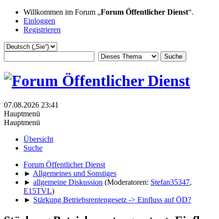
Willkommen im Forum „
Forum Öffentlicher Dienst
“.
Einloggen
Registrieren
07.08.2026 23:41
Hauptmenü
Hauptmenü
Übersicht
Suche
Forum Öffentlicher Dienst
►
Allgemeines und Sonstiges
►
allgemeine Diskussion
(Moderatoren:
Stefan35347
,
E15TVL
)
►
Stärkung Betriebsrentengesetz -> Einfluss auf ÖD?