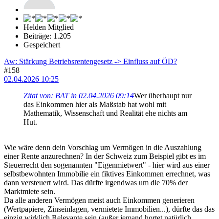
Helden Mitglied
Beiträge: 1.205
Gespeichert
Aw: Stärkung Betriebsrentengesetz -> Einfluss auf ÖD?
#158
02.04.2026 10:25
Zitat von: BAT in 02.04.2026 09:14
Wer überhaupt nur
das Einkommen hier als Maßstab hat wohl mit
Mathematik, Wissenschaft und Realität ehe nichts am
Hut.
Wie wäre denn dein Vorschlag um Vermögen in die Auszahlung
einer Rente anzurechnen? In der Schweiz zum Beispiel gibt es im
Steuerrecht den sogenannten "Eigenmietwert" - hier wird aus einer
selbstbewohnten Immobilie ein fiktives Einkommen errechnet, was
dann versteuert wird. Das dürfte irgendwas um die 70% der
Marktmiete sein.
Da alle anderen Vermögen meist auch Einkommen generieren
(Wertpapiere, Zinseinlagen, vermietete Immobilien...), dürfte das das
einzig wirklich Relevante sein (außer jemand hortet natürlich