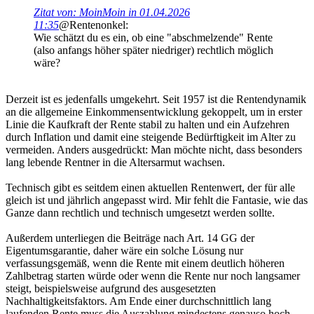
Zitat von: MoinMoin in 01.04.2026
11:35
@Rentenonkel:
Wie schätzt du es ein, ob eine "abschmelzende" Rente
(also anfangs höher später niedriger) rechtlich möglich
wäre?
Derzeit ist es jedenfalls umgekehrt. Seit 1957 ist die Rentendynamik
an die allgemeine Einkommensentwicklung gekoppelt, um in erster
Linie die Kaufkraft der Rente stabil zu halten und ein Aufzehren
durch Inflation und damit eine steigende Bedürftigkeit im Alter zu
vermeiden. Anders ausgedrückt: Man möchte nicht, dass besonders
lang lebende Rentner in die Altersarmut wachsen.
Technisch gibt es seitdem einen aktuellen Rentenwert, der für alle
gleich ist und jährlich angepasst wird. Mir fehlt die Fantasie, wie das
Ganze dann rechtlich und technisch umgesetzt werden sollte.
Außerdem unterliegen die Beiträge nach Art. 14 GG der
Eigentumsgarantie, daher wäre ein solche Lösung nur
verfassungsgemäß, wenn die Rente mit einem deutlich höheren
Zahlbetrag starten würde oder wenn die Rente nur noch langsamer
steigt, beispielsweise aufgrund des ausgesetzten
Nachhaltigkeitsfaktors. Am Ende einer durchschnittlich lang
laufenden Rente muss die Auszahlung mindestens genauso hoch