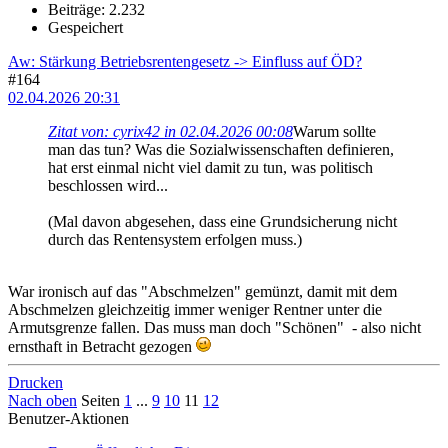
Beiträge: 2.232
Gespeichert
Aw: Stärkung Betriebsrentengesetz -> Einfluss auf ÖD?
#164
02.04.2026 20:31
Zitat von: cyrix42 in 02.04.2026 00:08
Warum sollte
man das tun? Was die Sozialwissenschaften definieren,
hat erst einmal nicht viel damit zu tun, was politisch
beschlossen wird...
(Mal davon abgesehen, dass eine Grundsicherung nicht
durch das Rentensystem erfolgen muss.)
War ironisch auf das "Abschmelzen" gemünzt, damit mit dem
Abschmelzen gleichzeitig immer weniger Rentner unter die
Armutsgrenze fallen. Das muss man doch "Schönen" - also nicht
ernsthaft in Betracht gezogen
Drucken
Nach oben
Seiten
1
...
9
10
11
12
Benutzer-Aktionen