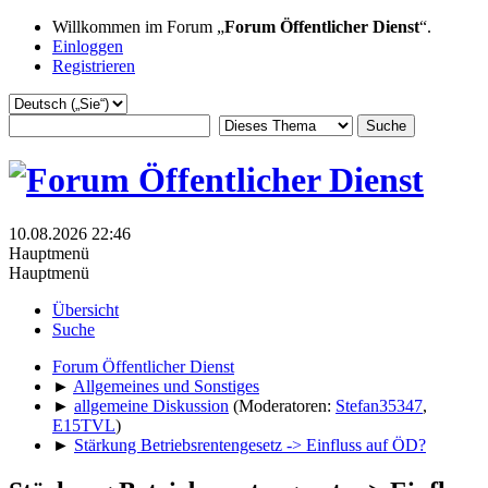
Willkommen im Forum „
Forum Öffentlicher Dienst
“.
Einloggen
Registrieren
10.08.2026 22:46
Hauptmenü
Hauptmenü
Übersicht
Suche
Forum Öffentlicher Dienst
►
Allgemeines und Sonstiges
►
allgemeine Diskussion
(Moderatoren:
Stefan35347
,
E15TVL
)
►
Stärkung Betriebsrentengesetz -> Einfluss auf ÖD?