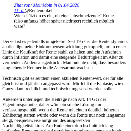
Zitat von: MoinMoin in 01.04.2026
11:35
@Rentenonkel:
Wie schätzt du es ein, ob eine "abschmelzende" Rente
(also anfangs höher später niedriger) rechtlich möglich
wäre?
Derzeit ist es jedenfalls umgekehrt. Seit 1957 ist die Rentendynamik
an die allgemeine Einkommensentwicklung gekoppelt, um in erster
Linie die Kaufkraft der Rente stabil zu halten und ein Aufzehren
durch Inflation und damit eine steigende Bedürftigkeit im Alter zu
vermeiden. Anders ausgedrückt: Man möchte nicht, dass besonders
lang lebende Rentner in die Altersarmut wachsen.
Technisch gibt es seitdem einen aktuellen Rentenwert, der für alle
gleich ist und jährlich angepasst wird. Mir fehlt die Fantasie, wie das
Ganze dann rechtlich und technisch umgesetzt werden sollte.
Außerdem unterliegen die Beiträge nach Art. 14 GG der
Eigentumsgarantie, daher wäre ein solche Lösung nur
verfassungsgemäß, wenn die Rente mit einem deutlich höheren
Zahlbetrag starten würde oder wenn die Rente nur noch langsamer
steigt, beispielsweise aufgrund des ausgesetzten
Nachhaltigkeitsfaktors. Am Ende einer durchschnittlich lang
laufenden Rente muss die Auszahlung mindestens genauso hoch