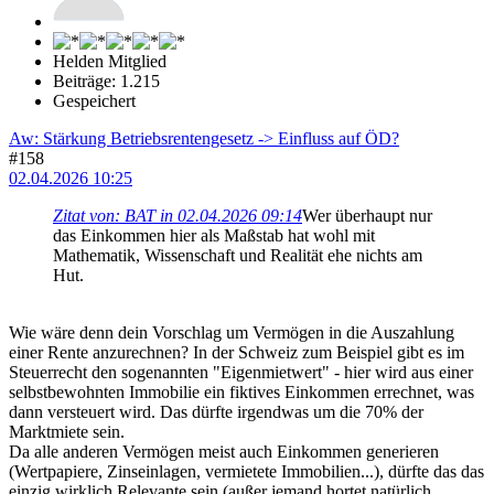
Helden Mitglied
Beiträge: 1.215
Gespeichert
Aw: Stärkung Betriebsrentengesetz -> Einfluss auf ÖD?
#158
02.04.2026 10:25
Zitat von: BAT in 02.04.2026 09:14
Wer überhaupt nur
das Einkommen hier als Maßstab hat wohl mit
Mathematik, Wissenschaft und Realität ehe nichts am
Hut.
Wie wäre denn dein Vorschlag um Vermögen in die Auszahlung
einer Rente anzurechnen? In der Schweiz zum Beispiel gibt es im
Steuerrecht den sogenannten "Eigenmietwert" - hier wird aus einer
selbstbewohnten Immobilie ein fiktives Einkommen errechnet, was
dann versteuert wird. Das dürfte irgendwas um die 70% der
Marktmiete sein.
Da alle anderen Vermögen meist auch Einkommen generieren
(Wertpapiere, Zinseinlagen, vermietete Immobilien...), dürfte das das
einzig wirklich Relevante sein (außer jemand hortet natürlich