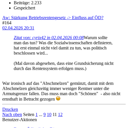
Beiträge: 2.233
Gespeichert
Aw: Stärkung Betriebsrentengesetz -> Einfluss auf ÖD?
#164
02.04.2026 20:31
Zitat von: cyrix42 in 02.04.2026 00:08
Warum sollte
man das tun? Was die Sozialwissenschaften definieren,
hat erst einmal nicht viel damit zu tun, was politisch
beschlossen wird...
(Mal davon abgesehen, dass eine Grundsicherung nicht
durch das Rentensystem erfolgen muss.)
War ironisch auf das "Abschmelzen" gemünzt, damit mit dem
Abschmelzen gleichzeitig immer weniger Rentner unter die
Armutsgrenze fallen. Das muss man doch "Schönen" - also nicht
ernsthaft in Betracht gezogen
Drucken
Nach oben
Seiten
1
...
9
10
11
12
Benutzer-Aktionen