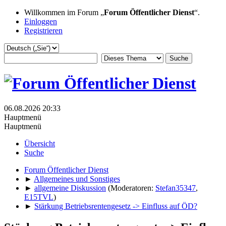
Willkommen im Forum „
Forum Öffentlicher Dienst
“.
Einloggen
Registrieren
06.08.2026 20:33
Hauptmenü
Hauptmenü
Übersicht
Suche
Forum Öffentlicher Dienst
►
Allgemeines und Sonstiges
►
allgemeine Diskussion
(Moderatoren:
Stefan35347
,
E15TVL
)
►
Stärkung Betriebsrentengesetz -> Einfluss auf ÖD?