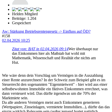
Helden Mitglied
Beiträge: 1.204
Gespeichert
Aw: Stärkung Betriebsrentengesetz -> Einfluss auf ÖD?
#158
02.04.2026 10:25
Zitat von: BAT in 02.04.2026 09:14
Wer überhaupt nur
das Einkommen hier als Maßstab hat wohl mit
Mathematik, Wissenschaft und Realität ehe nichts am
Hut.
Wie wäre denn dein Vorschlag um Vermögen in die Auszahlung
einer Rente anzurechnen? In der Schweiz zum Beispiel gibt es im
Steuerrecht den sogenannten "Eigenmietwert" - hier wird aus einer
selbstbewohnten Immobilie ein fiktives Einkommen errechnet, was
dann versteuert wird. Das dürfte irgendwas um die 70% der
Marktmiete sein.
Da alle anderen Vermögen meist auch Einkommen generieren
(Wertpapiere, Zinseinlagen, vermietete Immobilien...), dürfte das das
einzig wirklich Relevante sein (außer jemand hortet natürlich