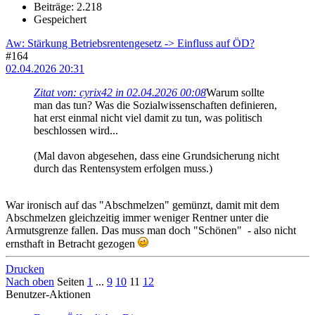
Beiträge: 2.218
Gespeichert
Aw: Stärkung Betriebsrentengesetz -> Einfluss auf ÖD?
#164
02.04.2026 20:31
Zitat von: cyrix42 in 02.04.2026 00:08
Warum sollte
man das tun? Was die Sozialwissenschaften definieren,
hat erst einmal nicht viel damit zu tun, was politisch
beschlossen wird...
(Mal davon abgesehen, dass eine Grundsicherung nicht
durch das Rentensystem erfolgen muss.)
War ironisch auf das "Abschmelzen" gemünzt, damit mit dem
Abschmelzen gleichzeitig immer weniger Rentner unter die
Armutsgrenze fallen. Das muss man doch "Schönen" - also nicht
ernsthaft in Betracht gezogen
Drucken
Nach oben
Seiten
1
...
9
10
11
12
Benutzer-Aktionen