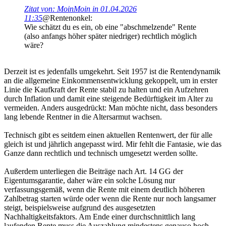
Zitat von: MoinMoin in 01.04.2026
11:35
@Rentenonkel:
Wie schätzt du es ein, ob eine "abschmelzende" Rente
(also anfangs höher später niedriger) rechtlich möglich
wäre?
Derzeit ist es jedenfalls umgekehrt. Seit 1957 ist die Rentendynamik
an die allgemeine Einkommensentwicklung gekoppelt, um in erster
Linie die Kaufkraft der Rente stabil zu halten und ein Aufzehren
durch Inflation und damit eine steigende Bedürftigkeit im Alter zu
vermeiden. Anders ausgedrückt: Man möchte nicht, dass besonders
lang lebende Rentner in die Altersarmut wachsen.
Technisch gibt es seitdem einen aktuellen Rentenwert, der für alle
gleich ist und jährlich angepasst wird. Mir fehlt die Fantasie, wie das
Ganze dann rechtlich und technisch umgesetzt werden sollte.
Außerdem unterliegen die Beiträge nach Art. 14 GG der
Eigentumsgarantie, daher wäre ein solche Lösung nur
verfassungsgemäß, wenn die Rente mit einem deutlich höheren
Zahlbetrag starten würde oder wenn die Rente nur noch langsamer
steigt, beispielsweise aufgrund des ausgesetzten
Nachhaltigkeitsfaktors. Am Ende einer durchschnittlich lang
laufenden Rente muss die Auszahlung mindestens genauso hoch