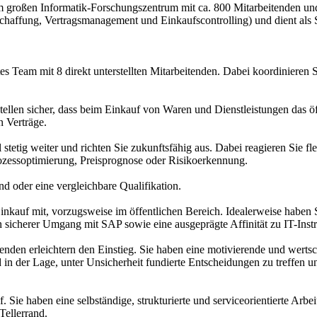
 großen Informatik-Forschungszentrum mit ca. 800 Mitarbeitenden un
haffung, Vertragsmanagement und Einkaufscontrolling) und dient als Ser
s Team mit 8 direkt unterstellten Mitarbeitenden. Dabei koordinieren 
llen sicher, dass beim Einkauf von Waren und Dienstleistungen das öff
n Verträge.
stetig weiter und richten Sie zukunftsfähig aus. Dabei reagieren Sie 
rozessoptimierung, Preisprognose oder Risikoerkennung.
oder eine vergleichbare Qualifikation.
Einkauf mit, vorzugsweise im öffentlichen Bereich. Idealerweise haben 
sicherer Umgang mit SAP sowie eine ausgeprägte Affinität zu IT-Instr
enden erleichtern den Einstieg. Sie haben eine motivierende und wert
d in der Lage, unter Unsicherheit fundierte Entscheidungen zu treffen 
uf. Sie haben eine selbständige, strukturierte und serviceorientierte 
Tellerrand.