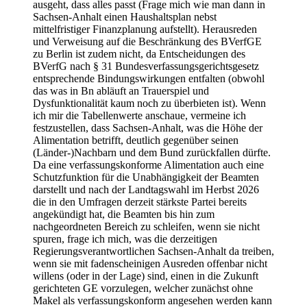
ausgeht, dass alles passt (Frage mich wie man dann in
Sachsen-Anhalt einen Haushaltsplan nebst
mittelfristiger Finanzplanung aufstellt). Herausreden
und Verweisung auf die Beschränkung des BVerfGE
zu Berlin ist zudem nicht, da Entscheidungen des
BVerfG nach § 31 Bundesverfassungsgerichtsgesetz
entsprechende Bindungswirkungen entfalten (obwohl
das was in Bn abläuft an Trauerspiel und
Dysfunktionalität kaum noch zu überbieten ist). Wenn
ich mir die Tabellenwerte anschaue, vermeine ich
festzustellen, dass Sachsen-Anhalt, was die Höhe der
Alimentation betrifft, deutlich gegenüber seinen
(Länder-)Nachbarn und dem Bund zurückfallen dürfte.
Da eine verfassungskonforme Alimentation auch eine
Schutzfunktion für die Unabhängigkeit der Beamten
darstellt und nach der Landtagswahl im Herbst 2026
die in den Umfragen derzeit stärkste Partei bereits
angekündigt hat, die Beamten bis hin zum
nachgeordneten Bereich zu schleifen, wenn sie nicht
spuren, frage ich mich, was die derzeitigen
Regierungsverantwortlichen Sachsen-Anhalt da treiben,
wenn sie mit fadenscheinigen Ausreden offenbar nicht
willens (oder in der Lage) sind, einen in die Zukunft
gerichteten GE vorzulegen, welcher zunächst ohne
Makel als verfassungskonform angesehen werden kann