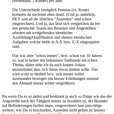
(verheiratet, 3 Kinder) pro Jahr.
Die Unterschiede bezüglich Pension (vs. Rente)
kommen da nochmal oben drauf. (Und ja, natürlich,
PKV und all die üblichen "Ausreden" sind schon
eingerechnet). Und ja, das lässt sich vergleichen da bei
uns gemischte Teams aus Beamten und Angestellten
arbeiten mit weitgehenden identischer
Ausbildung/Qualifikation und ebenso identischen
Aufgaben welche beide in A-X bzw. E-X eingruppiert
sind.
Das war aber "schon immer", bzw. schon vor 10 Jahren
so, war in keiner mir bekannten Tarifrunde ein echtes
Thema, daher sehe ich da auch keinen Anlass
anzunehmen dass sich daran etwas ändern sollte. Das
wird wohl so bleiben bzw. sich immer weiter
auseinander bewegen (da lineare Erhöhungen nunmal
den Abstand immer weiter vergrößern).
Na wenn Du es so siehst und bestimmt ja auch so Dinge wie das der
Angestellte nach der Tätigkeit immer zu bezahlen ist, der Beamter
auf Beförderungen hoffen muss, eingerechnert hast (um einige
weitere, wie Du es beschreibst, Ausreden nicht gelten zu lassen)