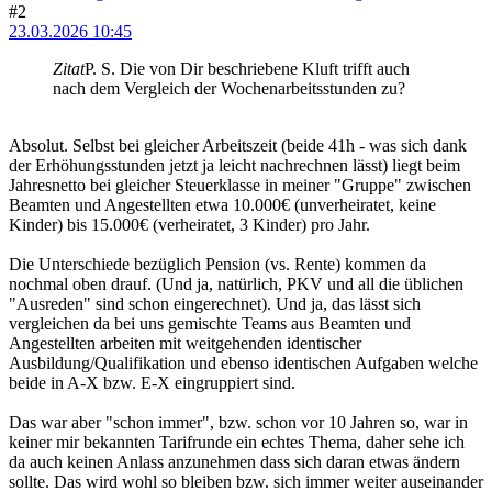
#2
23.03.2026 10:45
Zitat
P. S. Die von Dir beschriebene Kluft trifft auch
nach dem Vergleich der Wochenarbeitsstunden zu?
Absolut. Selbst bei gleicher Arbeitszeit (beide 41h - was sich dank
der Erhöhungsstunden jetzt ja leicht nachrechnen lässt) liegt beim
Jahresnetto bei gleicher Steuerklasse in meiner "Gruppe" zwischen
Beamten und Angestellten etwa 10.000€ (unverheiratet, keine
Kinder) bis 15.000€ (verheiratet, 3 Kinder) pro Jahr.
Die Unterschiede bezüglich Pension (vs. Rente) kommen da
nochmal oben drauf. (Und ja, natürlich, PKV und all die üblichen
"Ausreden" sind schon eingerechnet). Und ja, das lässt sich
vergleichen da bei uns gemischte Teams aus Beamten und
Angestellten arbeiten mit weitgehenden identischer
Ausbildung/Qualifikation und ebenso identischen Aufgaben welche
beide in A-X bzw. E-X eingruppiert sind.
Das war aber "schon immer", bzw. schon vor 10 Jahren so, war in
keiner mir bekannten Tarifrunde ein echtes Thema, daher sehe ich
da auch keinen Anlass anzunehmen dass sich daran etwas ändern
sollte. Das wird wohl so bleiben bzw. sich immer weiter auseinander