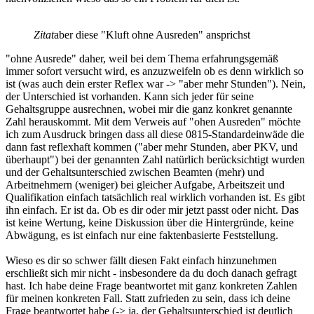
Zitat
aber diese "Kluft ohne Ausreden" ansprichst
"ohne Ausrede" daher, weil bei dem Thema erfahrungsgemäß
immer sofort versucht wird, es anzuzweifeln ob es denn wirklich so
ist (was auch dein erster Reflex war -> "aber mehr Stunden"). Nein,
der Unterschied ist vorhanden. Kann sich jeder für seine
Gehaltsgruppe ausrechnen, wobei mir die ganz konkret genannte
Zahl herauskommt. Mit dem Verweis auf "ohen Ausreden" möchte
ich zum Ausdruck bringen dass all diese 0815-Standardeinwäde die
dann fast reflexhaft kommen ("aber mehr Stunden, aber PKV, und
überhaupt") bei der genannten Zahl natürlich berücksichtigt wurden
und der Gehaltsunterschied zwischen Beamten (mehr) und
Arbeitnehmern (weniger) bei gleicher Aufgabe, Arbeitszeit und
Qualifikation einfach tatsächlich real wirklich vorhanden ist. Es gibt
ihn einfach. Er ist da. Ob es dir oder mir jetzt passt oder nicht. Das
ist keine Wertung, keine Diskussion über die Hintergründe, keine
Abwägung, es ist einfach nur eine faktenbasierte Feststellung.
Wieso es dir so schwer fällt diesen Fakt einfach hinzunehmen
erschließt sich mir nicht - insbesondere da du doch danach gefragt
hast. Ich habe deine Frage beantwortet mit ganz konkreten Zahlen
für meinen konkreten Fall. Statt zufrieden zu sein, dass ich deine
Frage beantwortet habe (-> ja, der Gehaltsunterschied ist deutlich