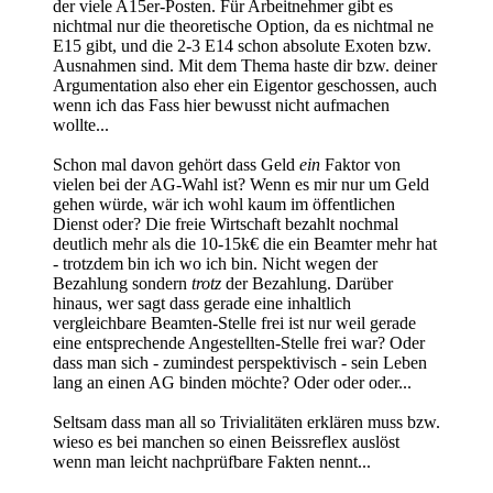
der viele A15er-Posten. Für Arbeitnehmer gibt es
nichtmal nur die theoretische Option, da es nichtmal ne
E15 gibt, und die 2-3 E14 schon absolute Exoten bzw.
Ausnahmen sind. Mit dem Thema haste dir bzw. deiner
Argumentation also eher ein Eigentor geschossen, auch
wenn ich das Fass hier bewusst nicht aufmachen
wollte...
Schon mal davon gehört dass Geld
ein
Faktor von
vielen bei der AG-Wahl ist? Wenn es mir nur um Geld
gehen würde, wär ich wohl kaum im öffentlichen
Dienst oder? Die freie Wirtschaft bezahlt nochmal
deutlich mehr als die 10-15k€ die ein Beamter mehr hat
- trotzdem bin ich wo ich bin. Nicht wegen der
Bezahlung sondern
trotz
der Bezahlung. Darüber
hinaus, wer sagt dass gerade eine inhaltlich
vergleichbare Beamten-Stelle frei ist nur weil gerade
eine entsprechende Angestellten-Stelle frei war? Oder
dass man sich - zumindest perspektivisch - sein Leben
lang an einen AG binden möchte? Oder oder oder...
Seltsam dass man all so Trivialitäten erklären muss bzw.
wieso es bei manchen so einen Beissreflex auslöst
wenn man leicht nachprüfbare Fakten nennt...