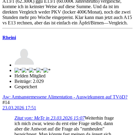
A13/1 (62.300€) ggü E13/1 (60.000€ Jahresbrutto) vergleiche,
komme ich in keinster Weise auf diese Summe. Und da ist im
direkten Vergleich weder PKV (locker 400€/Monat), noch die zwei
Stunden mehr pro Woche eingepreist. Klar kann man jetzt auch A15
vs E13 rechnen, aber das ist einfach ein Äpfel/Birnen—Vergleich.
Rheini
Helden Mitglied
Beiträge: 2.029
Gespeichert
Aw: Amtsangemessene Alimentation - Auswirkungen auf TVöD?
#14
23.03.2026 17:51
Zitat von: MeTe in 23.03.2026 15:07
Weiterhin frage
ich mich zwar, wieso du erst eine Frage stellst, dann
aber die Antwort auf die Frage als "rumheulen"
bezeichnest. Man könnte fast meinen da ärgert sich