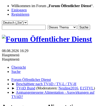
Willkommen im Forum „
Forum Öffentlicher Dienst
“.
Einloggen
Registrieren
08.08.2026 16:29
Hauptmenü
Hauptmenü
Übersicht
Suche
Forum Öffentlicher Dienst
►
Beschäftigte nach TVöD / TV-L / TV-H
►
TVöD Bund
(Moderatoren:
Neuling2016
,
E15TVL
)
►
Amtsangemessene Alimentation - Auswirkungen auf
TVöD?