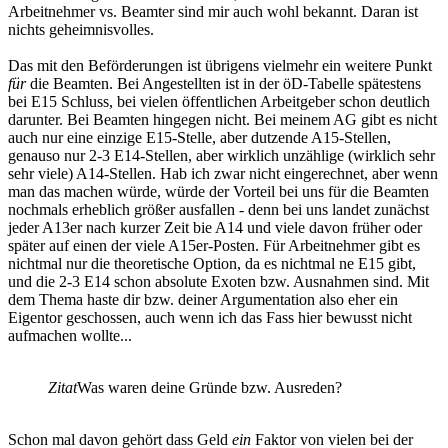
Arbeitnehmer vs. Beamter sind mir auch wohl bekannt. Daran ist
nichts geheimnisvolles.
Das mit den Beförderungen ist übrigens vielmehr ein weitere Punkt
für
die Beamten. Bei Angestellten ist in der öD-Tabelle spätestens
bei E15 Schluss, bei vielen öffentlichen Arbeitgeber schon deutlich
darunter. Bei Beamten hingegen nicht. Bei meinem AG gibt es nicht
auch nur eine einzige E15-Stelle, aber dutzende A15-Stellen,
genauso nur 2-3 E14-Stellen, aber wirklich unzählige (wirklich sehr
sehr viele) A14-Stellen. Hab ich zwar nicht eingerechnet, aber wenn
man das machen würde, würde der Vorteil bei uns für die Beamten
nochmals erheblich größer ausfallen - denn bei uns landet zunächst
jeder A13er nach kurzer Zeit bie A14 und viele davon früher oder
später auf einen der viele A15er-Posten. Für Arbeitnehmer gibt es
nichtmal nur die theoretische Option, da es nichtmal ne E15 gibt,
und die 2-3 E14 schon absolute Exoten bzw. Ausnahmen sind. Mit
dem Thema haste dir bzw. deiner Argumentation also eher ein
Eigentor geschossen, auch wenn ich das Fass hier bewusst nicht
aufmachen wollte...
Zitat
Was waren deine Gründe bzw. Ausreden?
Schon mal davon gehört dass Geld
ein
Faktor von vielen bei der