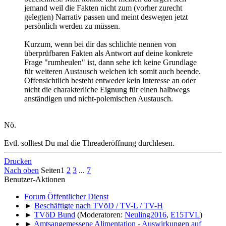
jemand weil die Fakten nicht zum (vorher zurecht
gelegten) Narrativ passen und meint deswegen jetzt
persönlich werden zu müssen.
Kurzum, wenn bei dir das schlichte nennen von
überprüfbaren Fakten als Antwort auf deine konkrete
Frage "rumheulen" ist, dann sehe ich keine Grundlage
für weiteren Austausch welchen ich somit auch beende.
Offensichtlich besteht entweder kein Interesse an oder
nicht die charakterliche Eignung für einen halbwegs
anständigen und nicht-polemischen Austausch.
Nö.
Evtl. solltest Du mal die Threaderöffnung durchlesen.
Drucken
Nach oben
Seiten
1
2
3
...
7
Benutzer-Aktionen
Forum Öffentlicher Dienst
►
Beschäftigte nach TVöD / TV-L / TV-H
►
TVöD Bund
(Moderatoren:
Neuling2016
,
E15TVL
)
►
Amtsangemessene Alimentation - Auswirkungen auf