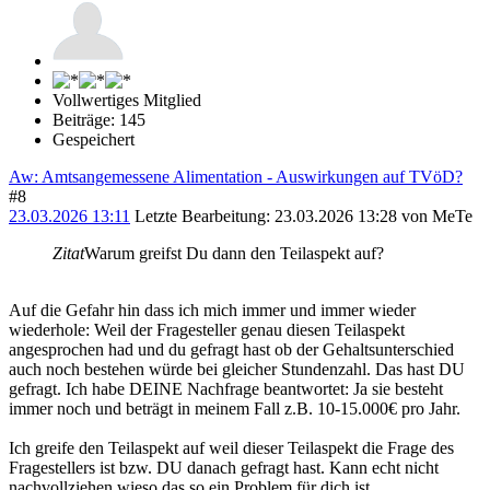
Vollwertiges Mitglied
Beiträge: 145
Gespeichert
Aw: Amtsangemessene Alimentation - Auswirkungen auf TVöD?
#8
23.03.2026 13:11
Letzte Bearbeitung
: 23.03.2026 13:28 von MeTe
Zitat
Warum greifst Du dann den Teilaspekt auf?
Auf die Gefahr hin dass ich mich immer und immer wieder
wiederhole: Weil der Fragesteller genau diesen Teilaspekt
angesprochen had und du gefragt hast ob der Gehaltsunterschied
auch noch bestehen würde bei gleicher Stundenzahl. Das hast DU
gefragt. Ich habe DEINE Nachfrage beantwortet: Ja sie besteht
immer noch und beträgt in meinem Fall z.B. 10-15.000€ pro Jahr.
Ich greife den Teilaspekt auf weil dieser Teilaspekt die Frage des
Fragestellers ist bzw. DU danach gefragt hast. Kann echt nicht
nachvollziehen wieso das so ein Problem für dich ist.