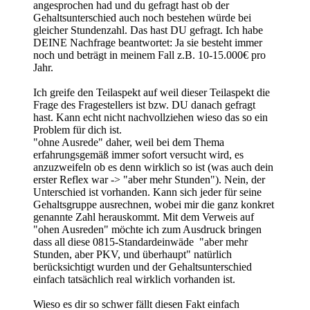
angesprochen had und du gefragt hast ob der
Gehaltsunterschied auch noch bestehen würde bei
gleicher Stundenzahl. Das hast DU gefragt. Ich habe
DEINE Nachfrage beantwortet: Ja sie besteht immer
noch und beträgt in meinem Fall z.B. 10-15.000€ pro
Jahr.
Ich greife den Teilaspekt auf weil dieser Teilaspekt die
Frage des Fragestellers ist bzw. DU danach gefragt
hast. Kann echt nicht nachvollziehen wieso das so ein
Problem für dich ist.
"ohne Ausrede" daher, weil bei dem Thema
erfahrungsgemäß immer sofort versucht wird, es
anzuzweifeln ob es denn wirklich so ist (was auch dein
erster Reflex war -> "aber mehr Stunden"). Nein, der
Unterschied ist vorhanden. Kann sich jeder für seine
Gehaltsgruppe ausrechnen, wobei mir die ganz konkret
genannte Zahl herauskommt. Mit dem Verweis auf
"ohen Ausreden" möchte ich zum Ausdruck bringen
dass all diese 0815-Standardeinwäde "aber mehr
Stunden, aber PKV, und überhaupt" natürlich
berücksichtigt wurden und der Gehaltsunterschied
einfach tatsächlich real wirklich vorhanden ist.
Wieso es dir so schwer fällt diesen Fakt einfach