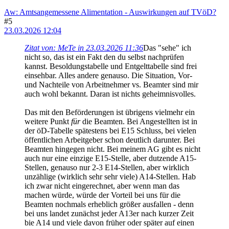
Aw: Amtsangemessene Alimentation - Auswirkungen auf TVöD?
#5
23.03.2026 12:04
Zitat von: MeTe in 23.03.2026 11:36
Das "sehe" ich
nicht so, das ist ein Fakt den du selbst nachprüfen
kannst. Besoldungstabelle und Entgelttabelle sind frei
einsehbar. Alles andere genauso. Die Situation, Vor-
und Nachteile von Arbeitnehmer vs. Beamter sind mir
auch wohl bekannt. Daran ist nichts geheimnisvolles.
Das mit den Beförderungen ist übrigens vielmehr ein
weitere Punkt
für
die Beamten. Bei Angestellten ist in
der öD-Tabelle spätestens bei E15 Schluss, bei vielen
öffentlichen Arbeitgeber schon deutlich darunter. Bei
Beamten hingegen nicht. Bei meinem AG gibt es nicht
auch nur eine einzige E15-Stelle, aber dutzende A15-
Stellen, genauso nur 2-3 E14-Stellen, aber wirklich
unzählige (wirklich sehr sehr viele) A14-Stellen. Hab
ich zwar nicht eingerechnet, aber wenn man das
machen würde, würde der Vorteil bei uns für die
Beamten nochmals erheblich größer ausfallen - denn
bei uns landet zunächst jeder A13er nach kurzer Zeit
bie A14 und viele davon früher oder später auf einen