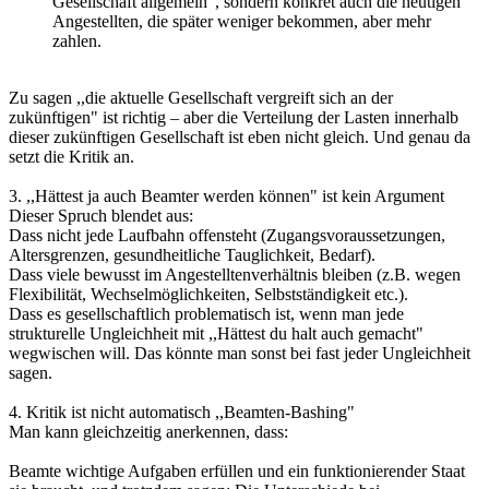
Gesellschaft allgemein", sondern konkret auch die heutigen
Angestellten, die später weniger bekommen, aber mehr
zahlen.
Zu sagen ,,die aktuelle Gesellschaft vergreift sich an der
zukünftigen" ist richtig – aber die Verteilung der Lasten innerhalb
dieser zukünftigen Gesellschaft ist eben nicht gleich. Und genau da
setzt die Kritik an.
3. ,,Hättest ja auch Beamter werden können" ist kein Argument
Dieser Spruch blendet aus:
Dass nicht jede Laufbahn offensteht (Zugangsvoraussetzungen,
Altersgrenzen, gesundheitliche Tauglichkeit, Bedarf).
Dass viele bewusst im Angestelltenverhältnis bleiben (z.B. wegen
Flexibilität, Wechselmöglichkeiten, Selbstständigkeit etc.).
Dass es gesellschaftlich problematisch ist, wenn man jede
strukturelle Ungleichheit mit ,,Hättest du halt auch gemacht"
wegwischen will. Das könnte man sonst bei fast jeder Ungleichheit
sagen.
4. Kritik ist nicht automatisch ,,Beamten-Bashing"
Man kann gleichzeitig anerkennen, dass:
Beamte wichtige Aufgaben erfüllen und ein funktionierender Staat