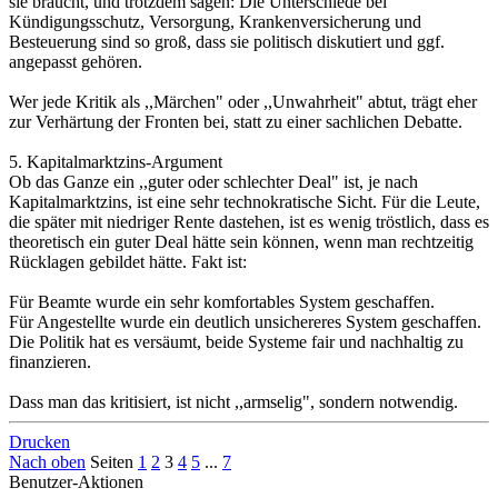
sie braucht, und trotzdem sagen: Die Unterschiede bei
Kündigungsschutz, Versorgung, Krankenversicherung und
Besteuerung sind so groß, dass sie politisch diskutiert und ggf.
angepasst gehören.
Wer jede Kritik als ,,Märchen" oder ,,Unwahrheit" abtut, trägt eher
zur Verhärtung der Fronten bei, statt zu einer sachlichen Debatte.
5. Kapitalmarktzins-Argument
Ob das Ganze ein ,,guter oder schlechter Deal" ist, je nach
Kapitalmarktzins, ist eine sehr technokratische Sicht. Für die Leute,
die später mit niedriger Rente dastehen, ist es wenig tröstlich, dass es
theoretisch ein guter Deal hätte sein können, wenn man rechtzeitig
Rücklagen gebildet hätte. Fakt ist:
Für Beamte wurde ein sehr komfortables System geschaffen.
Für Angestellte wurde ein deutlich unsichereres System geschaffen.
Die Politik hat es versäumt, beide Systeme fair und nachhaltig zu
finanzieren.
Dass man das kritisiert, ist nicht ,,armselig", sondern notwendig.
Drucken
Nach oben
Seiten
1
2
3
4
5
...
7
Benutzer-Aktionen