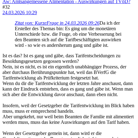
Aw: Amtsangemessene Alimentation - Auswirkungen auf TVöD?
#32
24.03.2026 10:29
Zitat von: KurzeFrage in 24.03.2026 09:26
Da ich der
Ersteller des Themas bin: Es ging um die monetären
Unterschiede bzw. die Frage, ob eine Verbesserung bei
den Beamten sich auf die Tarifbeschäftigten auswirken
wird - so wie es andersherum gang und gäbe ist.
Ist es das? Ist es gang und gäbe, dass Tarifentscheidungen zu
Besoldungsgesetzen gegossen werden?
Nein, ist es nicht, es ist ein eigentlich unabhängiger Prozess, der
aber durchaus Berührungspunkte hat, weil das BVerfG die
Tarifentwicklung als Prüfkriterium festgesetzt hat.
Wenn du dir die Tarifentwicklung der letzten Jahre anschaust, dann
kann der Eindruck entstehen, dass es gang und gäbe ist. Wenn man
sich aber die Entwicklung davor anschaut, dann eben nicht.
Insofern, weil der Gesetzgeber die Tarifentwicklung im Blick haben
muss, muss er entsprechend handeln.
Aber umgekehrt, nur weil beim Beamten die Familie mit alimentiert
werden muss, muss das keine Auswirkungen auf den Tarif haben.
Wenn der Gesetzgeber gemein ist, dann wird er die