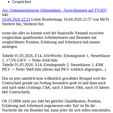
Gespeichert
Aw: Amtsangemessene Alimentation - Auswirkungen auf TVöD?
#40
16.04.2026 22:21
Letzte Bearbeitung
: 16.04.2026 22:57 von MeTe
Streitere hin, Streiterei her,
wenn das alles so kommt wird der finanzielle Abstand zwischen
vergleichbar qualifizierten Arbeitnehmern und Beamten mit
vergleichbarer Position, Erfahrung und Arbeitszeit halt massiv
ansteigen.
Tabelle 01.05.2026, E14, 41h/Woche, Einstiegsstufe 1, Steuerklasse
1, 17,5% GKV -> Netto 41k€/Jahr
Tabelle 01.05.2026, A14, Einstiegsstufe 2, Steuerklasse 1, 450€
PKV -> Netto 56k€/Jahr (dieses mal PKV wirklich abgezogen...)
Das ist jetzt natürlich kein willkürlich gewähltes Beispiel weil der
Unterschied gerade am Anfang besonders groß ist und dann nach
und nach sinkt (Anfangs 15k€, nach 3 Jahren 10k€, nach 10 Jahren
6k€ Unterschied).
Ob 15.000€ mehr pro Jahr bei gleicher Qualifikation, Position,
Erfahrung und Arbeitszeit angemessen oder 'fair' ist für die
Nachteile die ein Beamter hat, kann jeder für sich selbst entscheiden.