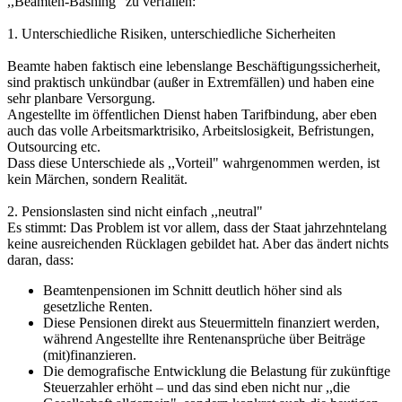
,,Beamten-Bashing" zu verfallen:
1. Unterschiedliche Risiken, unterschiedliche Sicherheiten
Beamte haben faktisch eine lebenslange Beschäftigungssicherheit,
sind praktisch unkündbar (außer in Extremfällen) und haben eine
sehr planbare Versorgung.
Angestellte im öffentlichen Dienst haben Tarifbindung, aber eben
auch das volle Arbeitsmarktrisiko, Arbeitslosigkeit, Befristungen,
Outsourcing etc.
Dass diese Unterschiede als ,,Vorteil" wahrgenommen werden, ist
kein Märchen, sondern Realität.
2. Pensionslasten sind nicht einfach ,,neutral"
Es stimmt: Das Problem ist vor allem, dass der Staat jahrzehntelang
keine ausreichenden Rücklagen gebildet hat. Aber das ändert nichts
daran, dass:
Beamtenpensionen im Schnitt deutlich höher sind als
gesetzliche Renten.
Diese Pensionen direkt aus Steuermitteln finanziert werden,
während Angestellte ihre Rentenansprüche über Beiträge
(mit)finanzieren.
Die demografische Entwicklung die Belastung für zukünftige
Steuerzahler erhöht – und das sind eben nicht nur ,,die