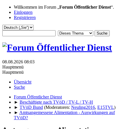
Willkommen im Forum „
Forum Öffentlicher Dienst
“.
Einloggen
Registrieren
08.08.2026 08:03
Hauptmenü
Hauptmenü
Übersicht
Suche
Forum Öffentlicher Dienst
►
Beschäftigte nach TVöD / TV-L / TV-H
►
TVöD Bund
(Moderatoren:
Neuling2016
,
E15TVL
)
►
Amtsangemessene Alimentation - Auswirkungen auf
TVöD?