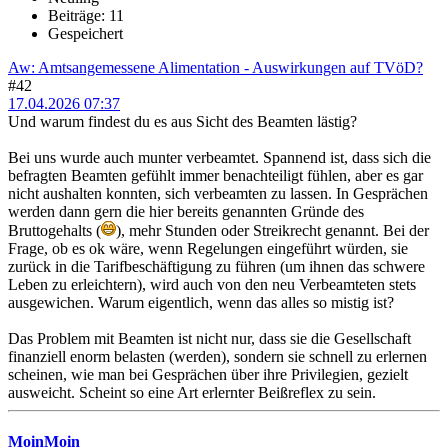
Beiträge: 11
Gespeichert
Aw: Amtsangemessene Alimentation - Auswirkungen auf TVöD?
#42
17.04.2026 07:37
Und warum findest du es aus Sicht des Beamten lästig?
Bei uns wurde auch munter verbeamtet. Spannend ist, dass sich die
befragten Beamten gefühlt immer benachteiligt fühlen, aber es gar
nicht aushalten konnten, sich verbeamten zu lassen. In Gesprächen
werden dann gern die hier bereits genannten Gründe des
Bruttogehalts (
), mehr Stunden oder Streikrecht genannt. Bei der
Frage, ob es ok wäre, wenn Regelungen eingeführt würden, sie
zurück in die Tarifbeschäftigung zu führen (um ihnen das schwere
Leben zu erleichtern), wird auch von den neu Verbeamteten stets
ausgewichen. Warum eigentlich, wenn das alles so mistig ist?
Das Problem mit Beamten ist nicht nur, dass sie die Gesellschaft
finanziell enorm belasten (werden), sondern sie schnell zu erlernen
scheinen, wie man bei Gesprächen über ihre Privilegien, gezielt
ausweicht. Scheint so eine Art erlernter Beißreflex zu sein.
MoinMoin