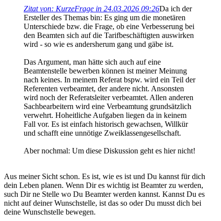
Zitat von: KurzeFrage in 24.03.2026 09:26
Da ich der
Ersteller des Themas bin: Es ging um die monetären
Unterschiede bzw. die Frage, ob eine Verbesserung bei
den Beamten sich auf die Tarifbeschäftigten auswirken
wird - so wie es andersherum gang und gäbe ist.
Das Argument, man hätte sich auch auf eine
Beamtenstelle bewerben können ist meiner Meinung
nach keines. In meinem Referat bspw. wird ein Teil der
Referenten verbeamtet, der andere nicht. Ansonsten
wird noch der Referatsleiter verbeamtet. Allen anderen
Sachbearbeitern wird eine Verbeamtung grundsätzlich
verwehrt. Hoheitliche Aufgaben liegen da in keinem
Fall vor. Es ist einfach historisch gewachsen, Willkür
und schafft eine unnötige Zweiklassengesellschaft.
Aber nochmal: Um diese Diskussion geht es hier nicht!
Aus meiner Sicht schon. Es ist, wie es ist und Du kannst für dich
dein Leben planen. Wenn Dir es wichtig ist Beamter zu werden,
such Dir ne Stelle wo Du Beamter werden kannst. Kannst Du es
nicht auf deiner Wunschstelle, ist das so oder Du musst dich bei
deine Wunschstelle bewegen.