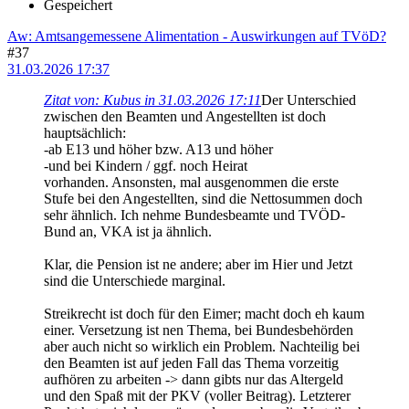
Gespeichert
Aw: Amtsangemessene Alimentation - Auswirkungen auf TVöD?
#37
31.03.2026 17:37
Zitat von: Kubus in 31.03.2026 17:11
Der Unterschied
zwischen den Beamten und Angestellten ist doch
hauptsächlich:
-ab E13 und höher bzw. A13 und höher
-und bei Kindern / ggf. noch Heirat
vorhanden. Ansonsten, mal ausgenommen die erste
Stufe bei den Angestellten, sind die Nettosummen doch
sehr ähnlich. Ich nehme Bundesbeamte und TVÖD-
Bund an, VKA ist ja ähnlich.
Klar, die Pension ist ne andere; aber im Hier und Jetzt
sind die Unterschiede marginal.
Streikrecht ist doch für den Eimer; macht doch eh kaum
einer. Versetzung ist nen Thema, bei Bundesbehörden
aber auch nicht so wirklich ein Problem. Nachteilig bei
den Beamten ist auf jeden Fall das Thema vorzeitig
aufhören zu arbeiten -> dann gibts nur das Altergeld
und den Spaß mit der PKV (voller Beitrag). Letzterer