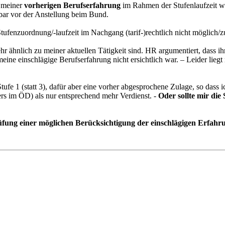
g meiner
vorherigen Berufserfahrung
im Rahmen der Stufenlaufzeit wu
bar vor der Anstellung beim Bund.
ufenzuordnung/-laufzeit im Nachgang (tarif-)rechtlich nicht möglich/zu
ehr ähnlich zu meiner aktuellen Tätigkeit sind. HR argumentiert, dass 
ine einschlägige Berufserfahrung nicht ersichtlich war. – Leider liegt
 Stufe 1 (statt 3), dafür aber eine vorher abgesprochene Zulage, so das
bers im ÖD) als nur entsprechend mehr Verdienst. -
Oder sollte mir die
fung einer möglichen Berücksichtigung der einschlägigen Erfahrun