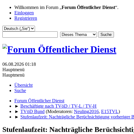
Willkommen im Forum „
Forum Öffentlicher Dienst
“.
Einloggen
Registrieren
06.08.2026 01:18
Hauptmenü
Hauptmenü
Übersicht
Suche
Forum Öffentlicher Dienst
►
Beschäftigte nach TVöD / TV-L / TV-H
►
TVöD Bund
(Moderatoren:
Neuling2016
,
E15TVL
)
►
Stufenlaufzeit: Nachträgliche Berüchsichtigung vorheriger 
Stufenlaufzeit: Nachträgliche Berüchsicht