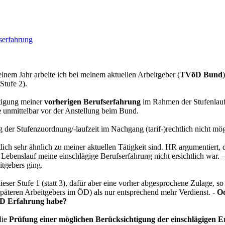
serfahrung
 einem Jahr arbeite ich bei meinem aktuellen Arbeitgeber (
TVöD Bund
Stufe 2).
tigung meiner
vorherigen Berufserfahrung
im Rahmen der Stufenlaufz
e
unmittelbar vor der Anstellung beim Bund.
 der Stufenzuordnung/-laufzeit im Nachgang (tarif-)rechtlich nicht mögl
lich sehr ähnlich zu meiner aktuellen Tätigkeit sind. HR argumentiert,
ebenslauf meine einschlägige Berufserfahrung nicht ersichtlich war. –
itgebers ging.
 dieser Stufe 1 (statt 3), dafür aber eine vorher abgesprochene Zulage, 
 späteren Arbeitgebers im ÖD) als nur entsprechend mehr Verdienst. -
Od
 ÖD Erfahrung habe?
die
Prüfung einer möglichen Berücksichtigung der einschlägigen Er