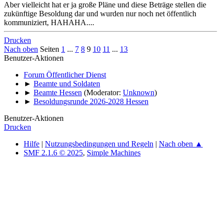
Aber vielleicht hat er ja große Pläne und diese Beträge stellen die
zukünftige Besoldung dar und wurden nur noch net öffentlich
kommuniziert, HAHAHA....
Drucken
Nach oben
Seiten
1
...
7
8
9
10
11
...
13
Benutzer-Aktionen
Forum Öffentlicher Dienst
►
Beamte und Soldaten
►
Beamte Hessen
(Moderator:
Unknown
)
►
Besoldungsrunde 2026-2028 Hessen
Benutzer-Aktionen
Drucken
Hilfe
|
Nutzungsbedingungen und Regeln
|
Nach oben ▲
SMF 2.1.6 © 2025
,
Simple Machines