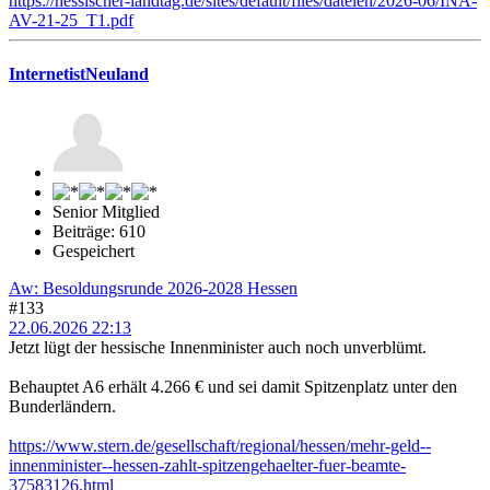
https://hessischer-landtag.de/sites/default/files/dateien/2026-06/INA-
AV-21-25_T1.pdf
InternetistNeuland
Senior Mitglied
Beiträge: 610
Gespeichert
Aw: Besoldungsrunde 2026-2028 Hessen
#133
22.06.2026 22:13
Jetzt lügt der hessische Innenminister auch noch unverblümt.
Behauptet A6 erhält 4.266 € und sei damit Spitzenplatz unter den
Bunderländern.
https://www.stern.de/gesellschaft/regional/hessen/mehr-geld--
innenminister--hessen-zahlt-spitzengehaelter-fuer-beamte-
37583126.html