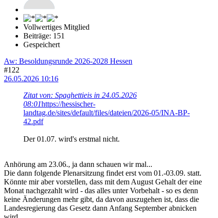
Vollwertiges Mitglied
Beiträge: 151
Gespeichert
Aw: Besoldungsrunde 2026-2028 Hessen
#122
26.05.2026 10:16
Zitat von: Spaghettieis in 24.05.2026
08:01
https://hessischer-
landtag.de/sites/default/files/dateien/2026-05/INA-BP-
42.pdf
Der 01.07. wird's erstmal nicht.
Anhörung am 23.06., ja dann schauen wir mal...
Die dann folgende Plenarsitzung findet erst vom 01.-03.09. statt.
Könnte mir aber vorstellen, dass mit dem August Gehalt der eine
Monat nachgezahlt wird - das alles unter Vorbehalt - so es denn
keine Änderungen mehr gibt, da davon auszugehen ist, dass die
Landesregierung das Gesetz dann Anfang September abnicken
wird.