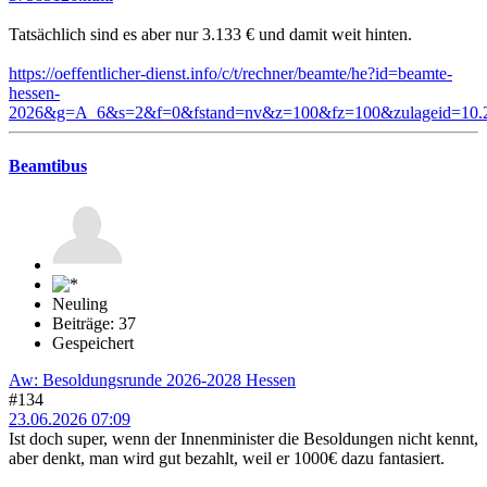
Tatsächlich sind es aber nur 3.133 € und damit weit hinten.
https://oeffentlicher-dienst.info/c/t/rechner/beamte/he?id=beamte-
hessen-
2026&g=A_6&s=2&f=0&fstand=nv&z=100&fz=100&zulageid=10.2
Beamtibus
Neuling
Beiträge: 37
Gespeichert
Aw: Besoldungsrunde 2026-2028 Hessen
#134
23.06.2026 07:09
Ist doch super, wenn der Innenminister die Besoldungen nicht kennt,
aber denkt, man wird gut bezahlt, weil er 1000€ dazu fantasiert.