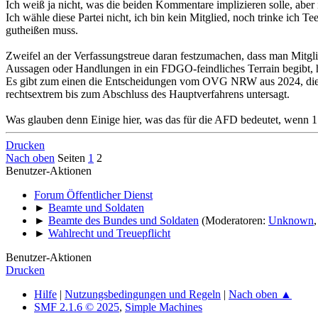
Ich weiß ja nicht, was die beiden Kommentare implizieren solle, aber i
Ich wähle diese Partei nicht, ich bin kein Mitglied, noch trinke ich
gutheißen muss.
Zweifel an der Verfassungstreue daran festzumachen, dass man Mitglied 
Aussagen oder Handlungen in ein FDGO-feindliches Terrain begibt, h
Es gibt zum einen die Entscheidungen vom OVG NRW aus 2024, die ei
rechtsextrem bis zum Abschluss des Hauptverfahrens untersagt.
Was glauben denn Einige hier, was das für die AFD bedeutet, wenn 
Drucken
Nach oben
Seiten
1
2
Benutzer-Aktionen
Forum Öffentlicher Dienst
►
Beamte und Soldaten
►
Beamte des Bundes und Soldaten
(Moderatoren:
Unknown
►
Wahlrecht und Treuepflicht
Benutzer-Aktionen
Drucken
Hilfe
|
Nutzungsbedingungen und Regeln
|
Nach oben ▲
SMF 2.1.6 © 2025
,
Simple Machines