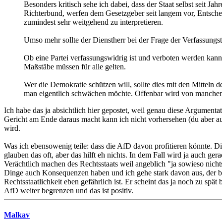
Besonders kritisch sehe ich dabei, dass der Staat selbst seit 
Richterbund, werfen dem Gesetzgeber seit langem vor, Entsch
zumindest sehr weitgehend zu interpretieren.
Umso mehr sollte der Dienstherr bei der Frage der Verfassungstr
Ob eine Partei verfassungswidrig ist und verboten werden kann, 
Maßstäbe müssen für alle gelten.
Wer die Demokratie schützen will, sollte dies mit den Mitteln 
man eigentlich schwächen möchte. Offenbar wird von manchen 
Ich habe das ja absichtlich hier gepostet, weil genau diese Argument
Gericht am Ende daraus macht kann ich nicht vorhersehen (du aber auc
wird.
Was ich ebensowenig teile: dass die AfD davon profitieren könnte. Di
glauben das oft, aber das hilft eh nichts. In dem Fall wird ja auch g
Verächtlich machen des Rechtsstaats weil angeblich "ja sowieso nichts
Dinge auch Konsequenzen haben und ich gehe stark davon aus, der bet
Rechtsstaatlichkeit eben gefährlich ist. Er scheint das ja noch zu spä
AfD weiter begrenzen und das ist positiv.
Malkav