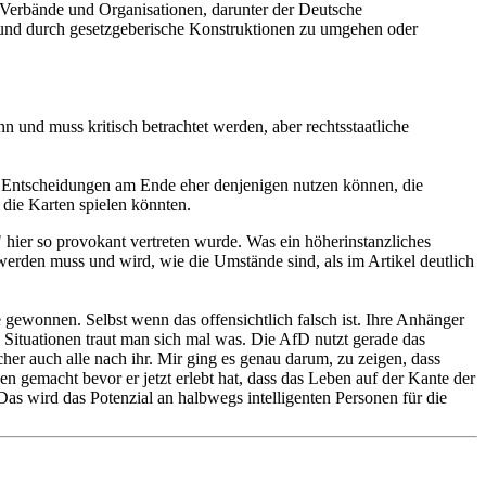
re Verbände und Organisationen, darunter der Deutsche
 und durch gesetzgeberische Konstruktionen zu umgehen oder
n und muss kritisch betrachtet werden, aber rechtsstaatliche
lche Entscheidungen am Ende eher denjenigen nutzen können, die
die Karten spielen könnten.
 hier so provokant vertreten wurde. Was ein höherinstanzliches
werden muss und wird, wie die Umstände sind, als im Artikel deutlich
 gewonnen. Selbst wenn das offensichtlich falsch ist. Ihre Anhänger
n Situationen traut man sich mal was. Die AfD nutzt gerade das
cher auch alle nach ihr. Mir ging es genau darum, zu zeigen, dass
gemacht bevor er jetzt erlebt hat, dass das Leben auf der Kante der
. Das wird das Potenzial an halbwegs intelligenten Personen für die