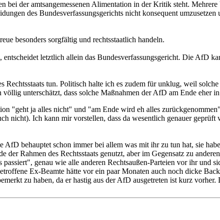
Jahren bei der amtsangemessenen Alimentation in der Kritik steht. Mehre
eidungen des Bundesverfassungsgerichts nicht konsequent umzusetzen
eue besonders sorgfältig und rechtsstaatlich handeln.
entscheidet letztlich allein das Bundesverfassungsgericht. Die AfD kan
des Rechtsstaats tun. Politisch halte ich es zudem für unklug, weil so
völlig unterschätzt, dass solche Maßnahmen der AfD am Ende eher in 
ation "geht ja alles nicht" und "am Ende wird eh alles zurückgenommen"
h nicht). Ich kann mir vorstellen, dass da wesentlich genauer geprüft 
e AfD behauptet schon immer bei allem was mit ihr zu tun hat, sie habe
erade der Rahmen des Rechtsstaats genutzt, aber im Gegensatz zu andere
 passiert", genau wie alle anderen Rechtsaußen-Parteien vor ihr und si
roffene Ex-Beamte hätte vor ein paar Monaten auch noch dicke Backen 
t bemerkt zu haben, da er hastig aus der AfD ausgetreten ist kurz vorher