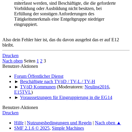
miterfasst werden, sind Beschäftigte, die die geforderte
Vorbildung oder Ausbildung nicht besitzen, bei
Erfüllung der sonstigen Anforderungen des
Tätigkeitsmerkmals eine Entgeltgruppe niedriger
eingruppiert.
Also dein Fehler hier ist, das du davon ausgehst das er auf E12
bleibt.
Drucken
Nach oben
Seiten
1
2
3
Benutzer-Aktionen
Forum Öffentlicher Dienst
►
Beschäftigte nach TVöD / TV-L / TV-H
►
TVöD Kommunen
(Moderatoren:
Neuling2016
,
E15TVL
)
►
Voraussetzungen für Eingruppierung in die EG14
Benutzer-Aktionen
Drucken
Hilfe
|
Nutzungsbedingungen und Regeln
|
Nach oben ▲
SMF 2.1.6 © 2025
,
Simple Machines