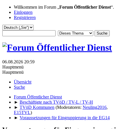
Willkommen im Forum „
Forum Öffentlicher Dienst
“.
Einloggen
Registrieren
06.08.2026 20:59
Hauptmenü
Hauptmenü
Übersicht
Suche
Forum Öffentlicher Dienst
►
Beschäftigte nach TVöD / TV-L / TV-H
►
TVöD Kommunen
(Moderatoren:
Neuling2016
,
E15TVL
)
►
Voraussetzungen für Eingruppierung in die EG14