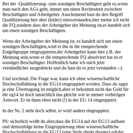
Bei der -Qualifizierung- zum sonstigen Beschäftigten geht es,wenn
man nach den AGs geht, immer um einen Rechtsstreit zwischen
Beschäftigten und Arbeitgeber. Anscheinend hast du den Begriff
Qualifizierung hier aber (leider) missverstanden,hier meine ich nicht
die FQ,sondern dass der Arbeitgeber der Meinung ist,es handelt sich
um einen sonstigen Beschäftigten.
Wenn der Arbeitgeber der Meinung ist, es handelt sich um einen
sonstigen Beschäftigten,wird er ihn in die entsprechende
Entgeltgruppe eingruppieren,der Arbeitgeber kann hier z.B. der
Meinung sein,wenn er die entsprechende FQ absolviert hat ist er
sonstiger Beschaftigter. Hoffentlich habe ich mich jetzt
verständlicher ausgedrückt und du hast du es jetzt verstanden :-).
Und nochmal: Die Frage war, kann ich ohne wissenschaftliche
Hochschulbildung in die EG14 eingruppiert werden. Dass du sagst
ja eine Übertragung ist möglich,aber er bekommt nicht das Geld für
die eg14 ist doch tatsächlich das gleiche wie in meiner vorherigen
Antwort. Er ist dann eben nicht (!) in der EG 14 eingruppiert.
In der Nr. 2 steht doch selbst, er wird anders eingruppiert.
PS: sicherlich weißt du aber,dass die EG14 auf der EG13 aufbaut
und demzufolge keine Eingruppierung ohne wissenschaftliche
Hochschulbildung in die EG13 (eine Stufe direkt drunter) erfolgt