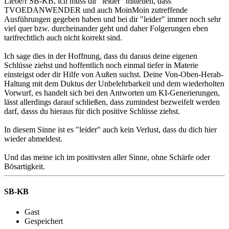
Liebe/r SB-KB, ich muss dir "leider" mitteilen, dass
TVOEDANWENDER und auch MoinMoin zutreffende
Ausführungen gegeben haben und bei dir "leider" immer noch sehr
viel quer bzw. durcheinander geht und daher Folgerungen eben
tarifrechtlich auch nicht korrekt sind.
Ich sage dies in der Hoffnung, dass du daraus deine eigenen
Schlüsse ziehst und hoffentlich noch einmal tiefer in Materie
einsteigst oder dir Hilfe von Außen suchst. Deine Von-Oben-Herab-
Haltung mit dem Duktus der Unbelehrbarkeit und dem wiederholten
Vorwurf, es handelt sich bei den Antworten um KI-Generierungen,
lässt allerdings darauf schließen, dass zumindest bezweifelt werden
darf, dasss du hieraus für dich positive Schlüsse ziehst.
In diesem Sinne ist es "leider" auch kein Verlust, dass du dich hier
wieder abmeldest.
Und das meine ich im positivsten aller Sinne, ohne Schärfe oder
Bösartigkeit.
SB-KB
Gast
Gespeichert