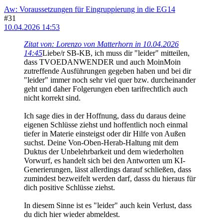
Aw: Voraussetzungen für Eingruppierung in die EG14
#31
10.04.2026 14:53
Zitat von: Lorenzo von Matterhorn in 10.04.2026
14:45
Liebe/r SB-KB, ich muss dir "leider" mitteilen,
dass TVOEDANWENDER und auch MoinMoin
zutreffende Ausführungen gegeben haben und bei dir
"leider" immer noch sehr viel quer bzw. durcheinander
geht und daher Folgerungen eben tarifrechtlich auch
nicht korrekt sind.
Ich sage dies in der Hoffnung, dass du daraus deine
eigenen Schlüsse ziehst und hoffentlich noch einmal
tiefer in Materie einsteigst oder dir Hilfe von Außen
suchst. Deine Von-Oben-Herab-Haltung mit dem
Duktus der Unbelehrbarkeit und dem wiederholten
Vorwurf, es handelt sich bei den Antworten um KI-
Generierungen, lässt allerdings darauf schließen, dass
zumindest bezweifelt werden darf, dasss du hieraus für
dich positive Schlüsse ziehst.
In diesem Sinne ist es "leider" auch kein Verlust, dass
du dich hier wieder abmeldest.