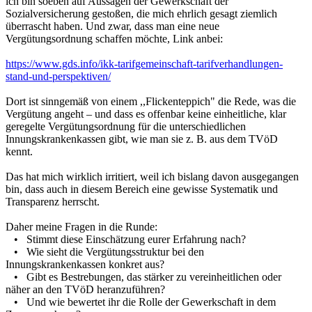
ich bin soeben auf Aussagen der Gewerkschaft der
Sozialversicherung gestoßen, die mich ehrlich gesagt ziemlich
überrascht haben. Und zwar, dass man eine neue
Vergütungsordnung schaffen möchte, Link anbei:
https://www.gds.info/ikk-tarifgemeinschaft-tarifverhandlungen-
stand-und-perspektiven/
Dort ist sinngemäß von einem ,,Flickenteppich" die Rede, was die
Vergütung angeht – und dass es offenbar keine einheitliche, klar
geregelte Vergütungsordnung für die unterschiedlichen
Innungskrankenkassen gibt, wie man sie z. B. aus dem TVöD
kennt.
Das hat mich wirklich irritiert, weil ich bislang davon ausgegangen
bin, dass auch in diesem Bereich eine gewisse Systematik und
Transparenz herrscht.
Daher meine Fragen in die Runde:
• Stimmt diese Einschätzung eurer Erfahrung nach?
• Wie sieht die Vergütungsstruktur bei den
Innungskrankenkassen konkret aus?
• Gibt es Bestrebungen, das stärker zu vereinheitlichen oder
näher an den TVöD heranzuführen?
• Und wie bewertet ihr die Rolle der Gewerkschaft in dem