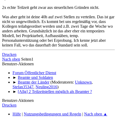
2x echte Teilzeit geht zwar aus steuerlichen Gründen nicht.
Was aber geht ist deine 40h auf zwei Stellen zu verteilen. Das ist gar
nicht so ungewöhnlich. Es kommt bei uns regelmäßig vor, dass
Kollegen teilabgeordnet werden und z.B. zwei Tage die Woche wo
anders arbeiten. Grundsätzlich ist das aber eher ein temporäres
Modell, bei Projektarbeit, Aufbaustäben, temp.
Personalunterstützung oder bei Erprobung. Ich kenne jetzt aber
keinen Fall, wo das dauerhaft der Standard sein soll.
Drucken
Nach oben
Seiten
1
Benutzer-Aktionen
Forum Öffentlicher Dienst
►
Beamte und Soldaten
►
Beamte der Länder
(Moderatoren:
Unknown
,
Stefan35347
,
Neuling2016
)
►
[Allg] 2 Teilzeitstellen möglich als Beamter ?
Benutzer-Aktionen
Drucken
Hilfe
|
Nutzungsbedingungen und Regeln
|
Nach oben ▲