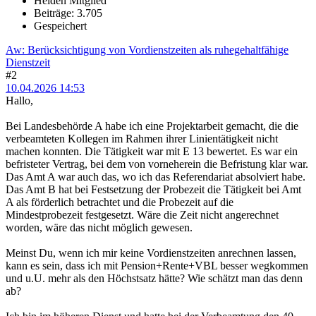
Helden Mitglied
Beiträge: 3.705
Gespeichert
Aw: Berücksichtigung von Vordienstzeiten als ruhegehaltfähige
Dienstzeit
#2
10.04.2026 14:53
Hallo,
Bei Landesbehörde A habe ich eine Projektarbeit gemacht, die die
verbeamteten Kollegen im Rahmen ihrer Linientätigkeit nicht
machen konnten. Die Tätigkeit war mit E 13 bewertet. Es war ein
befristeter Vertrag, bei dem von vorneherein die Befristung klar war.
Das Amt A war auch das, wo ich das Referendariat absolviert habe.
Das Amt B hat bei Festsetzung der Probezeit die Tätigkeit bei Amt
A als förderlich betrachtet und die Probezeit auf die
Mindestprobezeit festgesetzt. Wäre die Zeit nicht angerechnet
worden, wäre das nicht möglich gewesen.
Meinst Du, wenn ich mir keine Vordienstzeiten anrechnen lassen,
kann es sein, dass ich mit Pension+Rente+VBL besser wegkommen
und u.U. mehr als den Höchstsatz hätte? Wie schätzt man das denn
ab?