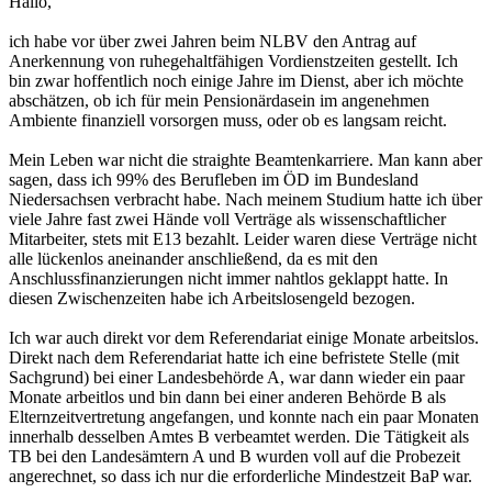
Hallo,
ich habe vor über zwei Jahren beim NLBV den Antrag auf
Anerkennung von ruhegehaltfähigen Vordienstzeiten gestellt. Ich
bin zwar hoffentlich noch einige Jahre im Dienst, aber ich möchte
abschätzen, ob ich für mein Pensionärdasein im angenehmen
Ambiente finanziell vorsorgen muss, oder ob es langsam reicht.
Mein Leben war nicht die straighte Beamtenkarriere. Man kann aber
sagen, dass ich 99% des Berufleben im ÖD im Bundesland
Niedersachsen verbracht habe. Nach meinem Studium hatte ich über
viele Jahre fast zwei Hände voll Verträge als wissenschaftlicher
Mitarbeiter, stets mit E13 bezahlt. Leider waren diese Verträge nicht
alle lückenlos aneinander anschließend, da es mit den
Anschlussfinanzierungen nicht immer nahtlos geklappt hatte. In
diesen Zwischenzeiten habe ich Arbeitslosengeld bezogen.
Ich war auch direkt vor dem Referendariat einige Monate arbeitslos.
Direkt nach dem Referendariat hatte ich eine befristete Stelle (mit
Sachgrund) bei einer Landesbehörde A, war dann wieder ein paar
Monate arbeitlos und bin dann bei einer anderen Behörde B als
Elternzeitvertretung angefangen, und konnte nach ein paar Monaten
innerhalb desselben Amtes B verbeamtet werden. Die Tätigkeit als
TB bei den Landesämtern A und B wurden voll auf die Probezeit
angerechnet, so dass ich nur die erforderliche Mindestzeit BaP war.