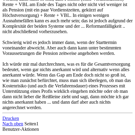
Rente + VBL am Ende des Tages nicht oder nicht viel weniger ist
als Pension (mit ein paar Vordienstzeiten, gekürzt auf
Höchstversorgung) + Rente + VBL. In einigen wenigen
Ausnahmefällen kann es auch mehr sein; das ist jedoch aufgrund der
Komplexität der beiden Systeme und der ... Reformanfälligkeit ..
nicht abschließend vorherzusehen.
Schwierig wird es jedoch immer dann, wenn der Starttermin
voneinander abweicht. Aber auch dann kann unter bestimmten
Voraussetzungen die Pension zeitweise angehoben werden.
Ich würde mir mal durchrechnen, was es für die Gesamtversorgung
bedeutet, wenn gar nichts anerkannt wird und alternativ wenn alles
anerkannt würde. Wenn das Gap am Ende doch nicht so groß ist,
wie man zunächst befürchtet, muss man sich überlegen, ob man das
Kostenrisiko (und auch die Verfahrensdauer) eines Prozesses mit
Unterstützung eines Profis wirklich eingehen möchte oder ob man
dann nicht lieber die Reißleine zieht und sagt, dann möchte ich gar
nichts anerkannt haben ... und dann darf aber auch nichts
angerechnet werden.
Drucken
Nach oben
Seiten
1
Benutzer-Aktionen