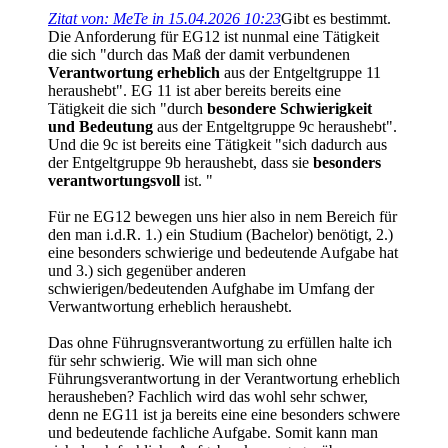
Zitat von: MeTe in 15.04.2026 10:23
Gibt es bestimmt.
Die Anforderung für EG12 ist nunmal eine Tätigkeit
die sich "durch das Maß der damit verbundenen
Verantwortung erheblich
aus der Entgeltgruppe 11
heraushebt". EG 11 ist aber bereits bereits eine
Tätigkeit die sich "durch
besondere Schwierigkeit
und Bedeutung
aus der Entgeltgruppe 9c heraushebt".
Und die 9c ist bereits eine Tätigkeit "sich dadurch aus
der Entgeltgruppe 9b heraushebt, dass sie
besonders
verantwortungsvoll
ist. "
Für ne EG12 bewegen uns hier also in nem Bereich für
den man i.d.R. 1.) ein Studium (Bachelor) benötigt, 2.)
eine besonders schwierige und bedeutende Aufgabe hat
und 3.) sich gegenüber anderen
schwierigen/bedeutenden Aufghabe im Umfang der
Verwantwortung erheblich heraushebt.
Das ohne Führugnsverantwortung zu erfüllen halte ich
für sehr schwierig. Wie will man sich ohne
Führungsverantwortung in der Verantwortung erheblich
herausheben? Fachlich wird das wohl sehr schwer,
denn ne EG11 ist ja bereits eine eine besonders schwere
und bedeutende fachliche Aufgabe. Somit kann man