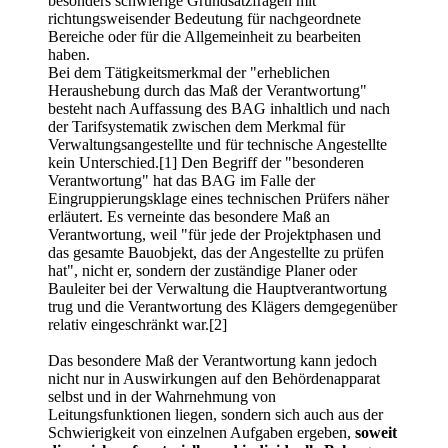
besonders schwierige Grundsatzfragen mit
richtungsweisender Bedeutung für nachgeordnete
Bereiche oder für die Allgemeinheit zu bearbeiten
haben.
Bei dem Tätigkeitsmerkmal der "erheblichen
Heraushebung durch das Maß der Verantwortung"
besteht nach Auffassung des BAG inhaltlich und nach
der Tarifsystematik zwischen dem Merkmal für
Verwaltungsangestellte und für technische Angestellte
kein Unterschied.[1] Den Begriff der "besonderen
Verantwortung" hat das BAG im Falle der
Eingruppierungsklage eines technischen Prüfers näher
erläutert. Es verneinte das besondere Maß an
Verantwortung, weil "für jede der Projektphasen und
das gesamte Bauobjekt, das der Angestellte zu prüfen
hat", nicht er, sondern der zuständige Planer oder
Bauleiter bei der Verwaltung die Hauptverantwortung
trug und die Verantwortung des Klägers demgegenüber
relativ eingeschränkt war.[2]
Das besondere Maß der Verantwortung kann jedoch
nicht nur in Auswirkungen auf den Behördenapparat
selbst und in der Wahrnehmung von
Leitungsfunktionen liegen, sondern sich auch aus der
Schwierigkeit von einzelnen Aufgaben ergeben,
soweit