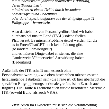
mit mindestens dreijähriger praktischer Erfahrung,
deren Tätigkeit sich
mindestens zu einem Drittel durch besondere
Schwierigkeit und Bedeutung
oder durch Spezialaufgaben aus der Entgeltgruppe 11
Fallgruppe 1 heraushebt.
Also da steht nix von Personalgedöns. Und wir haben
durchaus bei uns im Land (TV-L) solche Stellen.
Platt gesagt: Es müssen Probleme gelöst werden, für die
es in Foren/ChatGPT noch keine Lösung gibt.
(besondere Schwierigkeit)
und es müssen Dinge dabei entstehen, die eine
"landesweite"/"ämterweite" Auswirkung haben
(Bedeutung)
Außerhalb der ITK schafft man es auch ohne
Personalverantwortung - wie oben beschrieben müssen es sehr
herausragende Tätigkeiten sein (die Frage ist, ob hier überhaupt die
speziellen Eingruppierungsmerkmale greifen, ist m.E. nach auch
fraglich). Die Haufe KI schreibt auch für die besonderen Merkmale
ITK (sowohl Bund, als auch VKA):
Zitat
"Auch im IT‑Bereich muss sich die Verantwortung