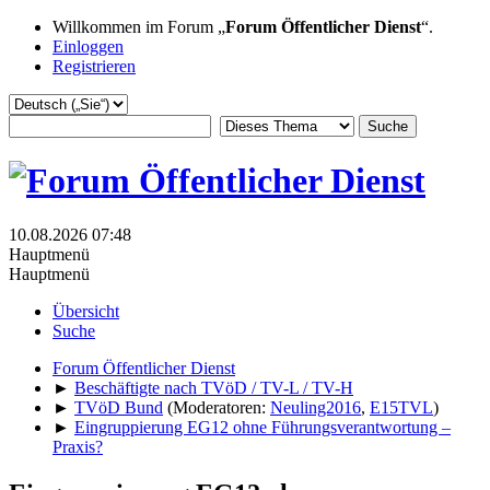
Willkommen im Forum „
Forum Öffentlicher Dienst
“.
Einloggen
Registrieren
10.08.2026 07:48
Hauptmenü
Hauptmenü
Übersicht
Suche
Forum Öffentlicher Dienst
►
Beschäftigte nach TVöD / TV-L / TV-H
►
TVöD Bund
(Moderatoren:
Neuling2016
,
E15TVL
)
►
Eingruppierung EG12 ohne Führungsverantwortung –
Praxis?