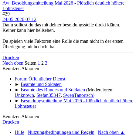
Aw: Besoldungsmitteilung Mai 2026 - Plötzlich deutlich höhere
Lohnsteuer
#29
24.05.2026 07:12
Dann solltest du das mit deiner besoldungsstelle direkt klären.
Keiner kann hier hellsehen.
Da spielen viele Faktoren eine Rolle die man nicht in der ersten
Überlegung mit bedacht hat.
Drucken
Nach oben
Seiten
1
2
3
Benutzer-Aktionen
Forum Öffentlicher Dienst
►
Beamte und Soldaten
►
Beamte des Bundes und Soldaten
(Moderatoren:
Unknown
,
Stefan35347
,
SwenTanortsch
)
►
Besoldungsmitteilung Mai 2026 - Plötzlich deutlich höhere
Lohnsteuer
Benutzer-Aktionen
Drucken
Hilfe
|
Nutzungsbedingungen und Regeln
|
Nach oben ▲