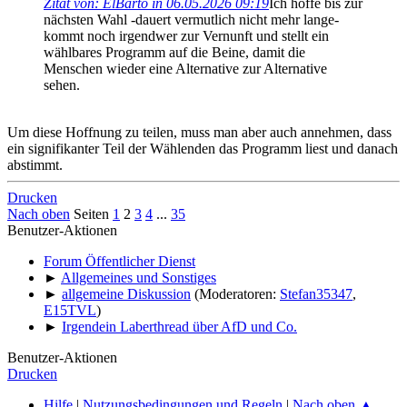
Zitat von: ElBarto in 06.05.2026 09:19
Ich hoffe bis zur
nächsten Wahl -dauert vermutlich nicht mehr lange-
kommt noch irgendwer zur Vernunft und stellt ein
wählbares Programm auf die Beine, damit die
Menschen wieder eine Alternative zur Alternative
sehen.
Um diese Hoffnung zu teilen, muss man aber auch annehmen, dass
ein signifikanter Teil der Wählenden das Programm liest und danach
abstimmt.
Drucken
Nach oben
Seiten
1
2
3
4
...
35
Benutzer-Aktionen
Forum Öffentlicher Dienst
►
Allgemeines und Sonstiges
►
allgemeine Diskussion
(Moderatoren:
Stefan35347
,
E15TVL
)
►
Irgendein Laberthread über AfD und Co.
Benutzer-Aktionen
Drucken
Hilfe
|
Nutzungsbedingungen und Regeln
|
Nach oben ▲