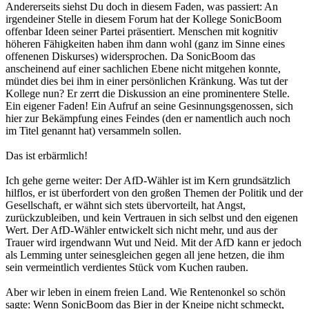
Andererseits siehst Du doch in diesem Faden, was passiert: An
irgendeiner Stelle in diesem Forum hat der Kollege SonicBoom
offenbar Ideen seiner Partei präsentiert. Menschen mit kognitiv
höheren Fähigkeiten haben ihm dann wohl (ganz im Sinne eines
offenenen Diskurses) widersprochen. Da SonicBoom das
anscheinend auf einer sachlichen Ebene nicht mitgehen konnte,
mündet dies bei ihm in einer persönlichen Kränkung. Was tut der
Kollege nun? Er zerrt die Diskussion an eine prominentere Stelle.
Ein eigener Faden! Ein Aufruf an seine Gesinnungsgenossen, sich
hier zur Bekämpfung eines Feindes (den er namentlich auch noch
im Titel genannt hat) versammeln sollen.
Das ist erbärmlich!
Ich gehe gerne weiter: Der AfD-Wähler ist im Kern grundsätzlich
hilflos, er ist überfordert von den großen Themen der Politik und der
Gesellschaft, er wähnt sich stets übervorteilt, hat Angst,
zurückzubleiben, und kein Vertrauen in sich selbst und den eigenen
Wert. Der AfD-Wähler entwickelt sich nicht mehr, und aus der
Trauer wird irgendwann Wut und Neid. Mit der AfD kann er jedoch
als Lemming unter seinesgleichen gegen all jene hetzen, die ihm
sein vermeintlich verdientes Stück vom Kuchen rauben.
Aber wir leben in einem freien Land. Wie Rentenonkel so schön
sagte: Wenn SonicBoom das Bier in der Kneipe nicht schmeckt,