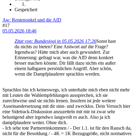
Gespeichert
Aw: Rentenonkel und die AfD
#17
05.05.2026 18:46
Zitat von: Bundesjogi in 05.05.2026 17:26
Sonst hast
du nichts zu bieten? Eine Antwort auf die Frage?
Irgendwas? Hätte mich aber auch gewundert. Zur
Erinnerung: gefragt war, was die AfD denn konkret
besser machen könnte. Dir fällt dazu nichts ein außer
einem halbgaren persönlichen Angriff. Aber schön,
wenn die Dampfplauderer sprachlos werden.
Sprachlos bin ich keineswegs, ich unterhalte mich eben nicht mehr
mit Leuten die Wahlempfehlungen aussprechen, ich sie
zurechtweise und sie nichts lernen. Insofern ist jede weitere
Auseinandersetzung mit dir sinn- und zwecklos. Dein Versuch hier
eine Sidetrack-Diskussion anzuzetteln mit mir ist zwar sehr
belustigend aber irgendwo langweilt es auch. Also ja ich
dampfplaudere weiter. Ohne dich.
- Ich sehe tote Partnereinkommen / - Der 1.1. ist für den Rausch da,
nicht für die Besoldung / - 4K = 1K Bezugsgröße, nicht normatives