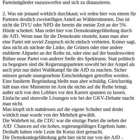
Parteimitglieder rauszuwerfen und sich zu distanzieren.
2. Was nie jemand wirklich durchkaut; wir reden hier von einem für
Parteien deutlich zweistelligen Anteil an Wählerstimmen. Das ist
nicht die DVU oder NPD die bereits die meiste Zeit an der 5%
Hürde scheitert. Man redet hier von Demokratiegefährdung durch
die AfD. Wenn man für die Demokratie einsteht, kann man aber
eine Partei mit soviel Zuspruch nicht einfach verbieten. Keiner sagt,
dass nicht als nächste die Linke, die Grünen oder eine andere
etablierte Altpartei an der Reihe ist, oder eine auf der bundesweiten
Bühne neue Partei von anderer Stelle des Spektrums. Statt politisch
zu begegnen sind die Regierungsparteien sowohl bei der Ampel als
auch jetzt nur dabei Wahlkampf für die AfD zu machen. Sicher
müssen gerade unangenehme Entscheidungen getroffen werden.
Eine fundierte Begründung bleibt man aber schuldig. Gleichzeitig
hält man eine Ministerin im Amt die nichts auf die Reihe bringt,
außer sich von den Lobbies vor den Karren spannen zu lassen.
Einfache und sinnvolle Lösungen wie bei der GKV-Debatte macht
man nicht.
Man klopft sich stattdessen auf die eigene Schulter und denkt
wirklich man wurde von der Mehrheit gewählt.
Die Wahrheit ist, die CDU war die einzige Partei die neben der
AfD Chancen auf ein hohes, regierungsfähiges Ergebnis hatte.
Deshalb haben viele Leute ihr Kreuz dort gemacht.
Die Demokratiegefährdung geht hier nicht nur von der AfD -