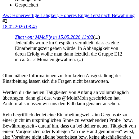
Gespeichert
Aw: Höherwertige Tätigkeit, Höheres Entgelt erst nach Bewährung
#2
18.05.2026 08:45
Zitat von: MMcFly in 15.05.2026 13:02
(...)
Jedenfalls wurde im Gespräch vermittelt, dass es eine
Einarbeitungszeit geben würde. In Abhängigkeit von
deren Erfolg wollte man dann letztlich die Gruppe E12
in ca. 6-12 Monaten gewähren. (..)
Ohne nähere Informationen zur konkreten Ausgestaltung der
Einarbeitung lassen sich die Fragen nicht beantworten.
Werden dir die neuen Tätigkeiten von Anfang an vollumfänglich
übertragen, dann gilt das, was @MoinMoin geschrieben hat.
Andernfalls müssen wir uns den Fall dann genauer ansehen.
Rein begrifflich deutet eine Einarbeitungszeit - im Gegensatz zu
einer (nicht im ursprünglichen Sinne zu verstehenden) Probe- bzw.
Bewährungszeit - darauf hin, dass du bei deiner neuen Tätigkeit von
einem Vorgesetzten oder Kollegen "an die Hand genommen" wirst,
also Vorgänge nicht alleine bearbeitest bzw. keine abschließenden