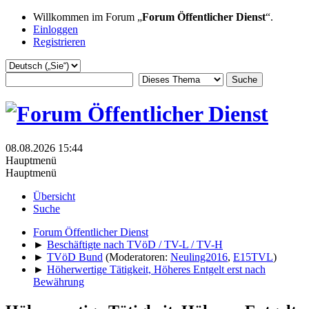
Willkommen im Forum „
Forum Öffentlicher Dienst
“.
Einloggen
Registrieren
08.08.2026 15:44
Hauptmenü
Hauptmenü
Übersicht
Suche
Forum Öffentlicher Dienst
►
Beschäftigte nach TVöD / TV-L / TV-H
►
TVöD Bund
(Moderatoren:
Neuling2016
,
E15TVL
)
►
Höherwertige Tätigkeit, Höheres Entgelt erst nach
Bewährung