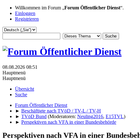
Willkommen im Forum „
Forum Öffentlicher Dienst
“.
Einloggen
Registrieren
08.08.2026 08:51
Hauptmenü
Hauptmenü
Übersicht
Suche
Forum Öffentlicher Dienst
►
Beschäftigte nach TVöD / TV-L / TV-H
►
TVöD Bund
(Moderatoren:
Neuling2016
,
E15TVL
)
►
Perspektiven nach VFA in einer Bundesbehörde
Perspektiven nach VFA in einer Bundesbe