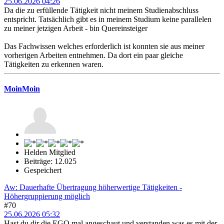
25.06.2026 04:26
Da die zu erfüllende Tätigkeit nicht meinem Studienabschluss
entspricht. Tatsächlich gibt es in meinem Studium keine parallelen
zu meiner jetzigen Arbeit - bin Quereinsteiger
Das Fachwissen welches erforderlich ist konnten sie aus meiner
vorherigen Arbeiten entnehmen. Da dort ein paar gleiche
Tätigkeiten zu erkennen waren.
MoinMoin
Helden Mitglied
Beiträge: 12.025
Gespeichert
Aw: Dauerhafte Übertragung höherwertige Tätigkeiten -
Höhergruppierung möglich
#70
25.06.2026 05:32
Hast du dir die EGO mal angeschaut und verstanden was es mit der