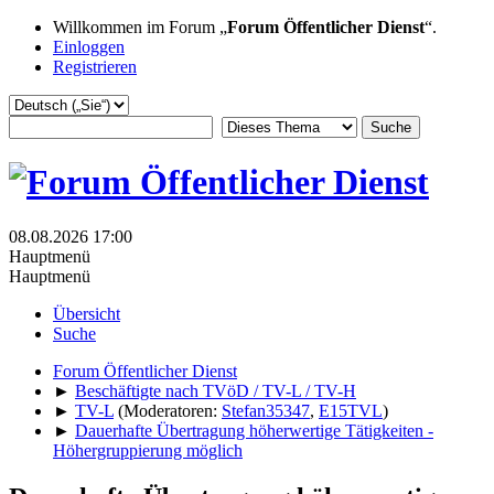
Willkommen im Forum „
Forum Öffentlicher Dienst
“.
Einloggen
Registrieren
08.08.2026 17:00
Hauptmenü
Hauptmenü
Übersicht
Suche
Forum Öffentlicher Dienst
►
Beschäftigte nach TVöD / TV-L / TV-H
►
TV-L
(Moderatoren:
Stefan35347
,
E15TVL
)
►
Dauerhafte Übertragung höherwertige Tätigkeiten -
Höhergruppierung möglich