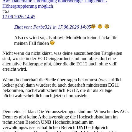
Aw: Dauerhafte Übertragung höherwertige Tätigkeiten -
Höhergruppierung möglich
#63
17.06.2026 14:45
Zitat von: Farbe321 in 17.06.2026 14:05
Also es wirkt so, als ob wir MoinMoin keine Lücke für
meinen Fall finden
Nicht wenn du nicht klärst, was deine auszuübenden Tätigkeiten
sind, wo sie in der EGO eingeordnet sind und ob es dort eine
alternative Fallgruppe gibt, über die die EG12 auch ohne vidP
erreicht wird.
Wenn du dauerhaft die Stelle übertragen bekommst (was tariflich
locker geht) dann würdest du auch dauerhaft mindestens EG11
bekommen, höchstwahrscheinlich EG12, die dir als Zulage
höchstwahrscheinlich auch jetzt schon zusteht.
Denn eins ist klar: Die Voraussetzungen sind nur Wünsche des AGs.
Denn es gibt keine Arbeitsvorgänge die Hochschulstudium im
technischen Bereich
UND
Hochschulstudium im
verwaltungswissenschaftlichen Bereich
UND
erfolgreich