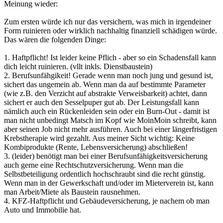
Meinung wieder:
Zum ersten würde ich nur das versichern, was mich in irgendeiner
Form ruinieren oder wirklich nachhaltig finanziell schädigen würde.
Das wären die folgenden Dinge:
1. Haftpflicht! Ist leider keine Pflich - aber so ein Schadensfall kann
dich leicht ruinieren. (vllt inkls. Dienstbaustein)
2. Berufsunfähgikeit! Gerade wenn man noch jung und gesund ist,
sichert das ungemein ab. Wenn man da auf bestimmte Parameter
(wie z.B. den Verzicht auf abstrakte Verweisbarkeit) achtet, dann
sichert er auch den Sesselpuper gut ab. Der Leistungsfall kann
nämlich auch ein Rückenleiden sein oder ein Burn-Out - damit ist
man nicht unbedingt Matsch im Kopf wie MoinMoin schreibt, kann
aber seinen Job nicht mehr ausführen. Auch bei einer längerfristigen
Krebstherapie wird gezahlt. Aus meiner Sicht wichtig: Keine
Kombiprodukte (Rente, Lebensversicherung) abschließen!
3. (leider) benötigt man bei einer Berufsunfähigkeitsversicherung
auch gerne eine Rechtschutzversicherung. Wenn man die
Selbstbeteiligung ordentlich hochschraubt sind die recht günstig.
Wenn man in der Gewerkschaft und/oder im Mieterverein ist, kann
man Arbeit/Miete als Baustein rausnehmen.
4. KFZ-Haftpflicht und Gebäudeversicherung, je nachem ob man
Auto und Immobilie hat.