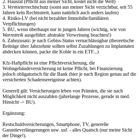
2. Hausrat (Pflicht aus meiner Sicht, kostet nicht die Welt)
3.
Vermieter
rechtschutz (sonst aus meiner Sicht verzichtbar, seit 55
Jahren kein Rechtsstreit, kann natürlich auch anders laufen)
4. Risiko-LV (bei nicht bezahlter Immobilie/familiären
Verpflichtungen)
5. BU, wenn überhaupt nur in jungen Jahren (wichtig, wie von
Warnstreik
ausgeführt: abstrakte Verweisung beachten!)
6. Zahnzusatz: je nach Gebiss-Status vernachlässigbar (theoretische
Beiträge über Jahrzehnte sollten selbst Zuzahlungen zu Implantaten
abdecken können, packe die Kohle in ein ETF...)
Kfz-Haftpflicht ist eine Pflichtversicherung, die
Wohngebäudeversicherung ist keine Pflicht, bei Finanzierung
jedoch obligatorisch für die Bank (hier je nach Region genau auf die
versicherten Schadensereignisse achten).
Generell gilt: Versicherungen leben von Prämien, die sie nach
Möglichkeit nicht auszahlen (jahrelange Prozesse, gerade in med.
Hinsicht -> BU).
Ergänzung:
Restschuldversicherungen, Smartphone, TV, generelle
Garantieverlängerungen usw. usf. - alles Quatsch (nur meine Sicht
der Dinge!).