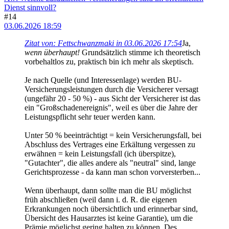
Dienst sinnvoll?
#14
03.06.2026 18:59
Zitat von: Fettschwanzmaki in 03.06.2026 17:54
Ja,
wenn überhaupt!
Grundsätzlich stimme ich theoretisch
vorbehaltlos zu, praktisch bin ich mehr als skeptisch.
Je nach Quelle (und Interessenlage) werden BU-
Versicherungsleistungen durch die Versicherer versagt
(ungefähr 20 - 50 %) - aus Sicht der Versicherer ist das
ein "Großschadenereignis", weil es über die Jahre der
Leistungspflicht sehr teuer werden kann.
Unter 50 % beeinträchtigt = kein Versicherungsfall, bei
Abschluss des Vertrages eine Erkältung vergessen zu
erwähnen = kein Leistungsfall (ich überspitze),
"Gutachter", die alles andere als "neutral" sind, lange
Gerichtsprozesse - da kann man schon vorversterben...
Wenn überhaupt, dann sollte man die BU möglichst
früh abschließen (weil dann i. d. R. die eigenen
Erkrankungen noch übersichtlich und erinnerbar sind,
Übersicht des Hausarztes ist keine Garantie), um die
Prämie möglichst gering halten zu können. Des