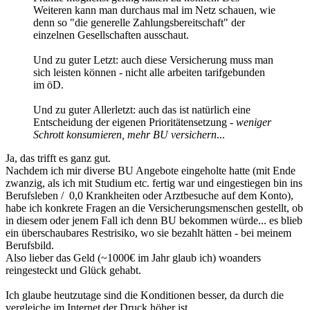
Weiteren kann man durchaus mal im Netz schauen, wie
denn so "die generelle Zahlungsbereitschaft" der
einzelnen Gesellschaften ausschaut.
Und zu guter Letzt: auch diese Versicherung muss man
sich leisten können - nicht alle arbeiten tarifgebunden
im öD.
Und zu guter Allerletzt: auch das ist natürlich eine
Entscheidung der eigenen Prioritätensetzung -
weniger
Schrott konsumieren, mehr BU versichern
...
Ja, das trifft es ganz gut.
Nachdem ich mir diverse BU Angebote eingeholte hatte (mit Ende
zwanzig, als ich mit Studium etc. fertig war und eingestiegen bin ins
Berufsleben / 0,0 Krankheiten oder Arztbesuche auf dem Konto),
habe ich konkrete Fragen an die Versicherungsmenschen gestellt, ob
in diesem oder jenem Fall ich denn BU bekommen würde... es blieb
ein überschaubares Restrisiko, wo sie bezahlt hätten - bei meinem
Berufsbild.
Also lieber das Geld (~1000€ im Jahr glaub ich) woanders
reingesteckt und Glück gehabt.
Ich glaube heutzutage sind die Konditionen besser, da durch die
vergleiche im Internet der Druck höher ist.....