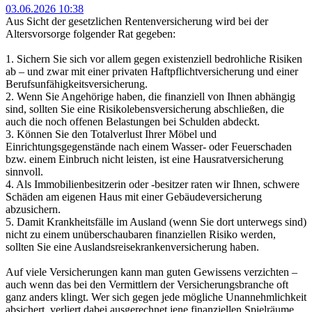
03.06.2026 10:38
Aus Sicht der gesetzlichen Rentenversicherung wird bei der
Altersvorsorge folgender Rat gegeben:
1. Sichern Sie sich vor allem gegen existenziell bedrohliche Risiken
ab – und zwar mit einer privaten Haftpflichtversicherung und einer
Berufsunfähigkeitsversicherung.
2. Wenn Sie Angehörige haben, die finanziell von Ihnen abhängig
sind, sollten Sie eine Risikolebensversicherung abschließen, die
auch die noch offenen Belastungen bei Schulden abdeckt.
3. Können Sie den Totalverlust Ihrer Möbel und
Einrichtungsgegenstände nach einem Wasser- oder Feuerschaden
bzw. einem Einbruch nicht leisten, ist eine Hausratversicherung
sinnvoll.
4. Als Immobilienbesitzerin oder -besitzer raten wir Ihnen, schwere
Schäden am eigenen Haus mit einer Gebäudeversicherung
abzusichern.
5. Damit Krankheitsfälle im Ausland (wenn Sie dort unterwegs sind)
nicht zu einem unüberschaubaren finanziellen Risiko werden,
sollten Sie eine Auslandsreisekrankenversicherung haben.
Auf viele Versicherungen kann man guten Gewissens verzichten –
auch wenn das bei den Vermittlern der Versicherungsbranche oft
ganz anders klingt. Wer sich gegen jede mögliche Unannehmlichkeit
absichert, verliert dabei ausgerechnet jene finanziellen Spielräume,