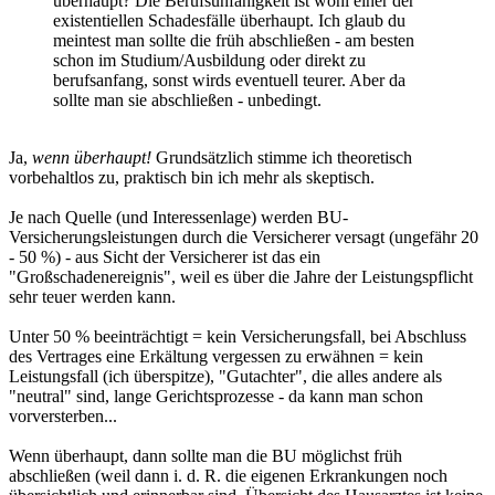
überhaupt? Die Berufsunfähigkeit ist wohl einer der
existentiellen Schadesfälle überhaupt. Ich glaub du
meintest man sollte die früh abschließen - am besten
schon im Studium/Ausbildung oder direkt zu
berufsanfang, sonst wirds eventuell teurer. Aber da
sollte man sie abschließen - unbedingt.
Ja,
wenn überhaupt!
Grundsätzlich stimme ich theoretisch
vorbehaltlos zu, praktisch bin ich mehr als skeptisch.
Je nach Quelle (und Interessenlage) werden BU-
Versicherungsleistungen durch die Versicherer versagt (ungefähr 20
- 50 %) - aus Sicht der Versicherer ist das ein
"Großschadenereignis", weil es über die Jahre der Leistungspflicht
sehr teuer werden kann.
Unter 50 % beeinträchtigt = kein Versicherungsfall, bei Abschluss
des Vertrages eine Erkältung vergessen zu erwähnen = kein
Leistungsfall (ich überspitze), "Gutachter", die alles andere als
"neutral" sind, lange Gerichtsprozesse - da kann man schon
vorversterben...
Wenn überhaupt, dann sollte man die BU möglichst früh
abschließen (weil dann i. d. R. die eigenen Erkrankungen noch