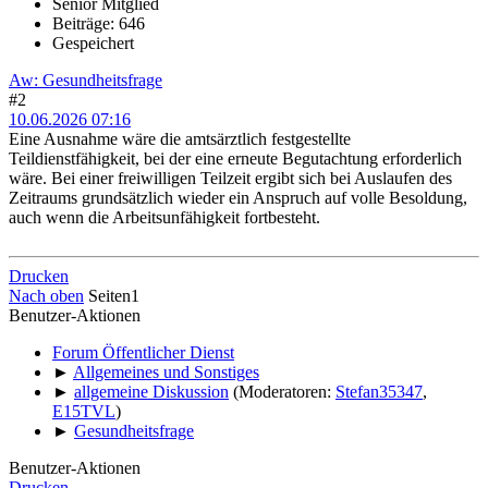
Senior Mitglied
Beiträge: 646
Gespeichert
Aw: Gesundheitsfrage
#2
10.06.2026 07:16
Eine Ausnahme wäre die amtsärztlich festgestellte
Teildienstfähigkeit, bei der eine erneute Begutachtung erforderlich
wäre. Bei einer freiwilligen Teilzeit ergibt sich bei Auslaufen des
Zeitraums grundsätzlich wieder ein Anspruch auf volle Besoldung,
auch wenn die Arbeitsunfähigkeit fortbesteht.
Drucken
Nach oben
Seiten
1
Benutzer-Aktionen
Forum Öffentlicher Dienst
►
Allgemeines und Sonstiges
►
allgemeine Diskussion
(Moderatoren:
Stefan35347
,
E15TVL
)
►
Gesundheitsfrage
Benutzer-Aktionen
Drucken