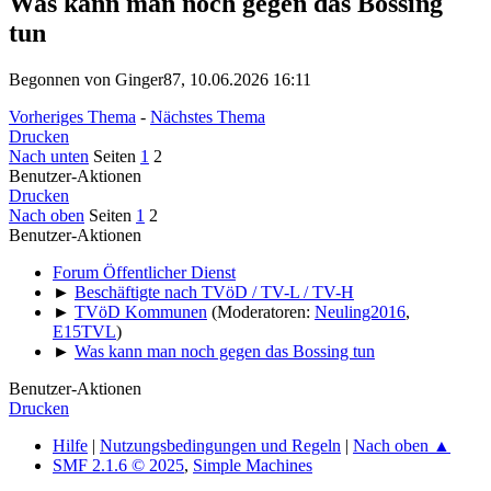
Was kann man noch gegen das Bossing
tun
Begonnen von Ginger87, 10.06.2026 16:11
Vorheriges Thema
-
Nächstes Thema
Drucken
Nach unten
Seiten
1
2
Benutzer-Aktionen
Drucken
Nach oben
Seiten
1
2
Benutzer-Aktionen
Forum Öffentlicher Dienst
►
Beschäftigte nach TVöD / TV-L / TV-H
►
TVöD Kommunen
(Moderatoren:
Neuling2016
,
E15TVL
)
►
Was kann man noch gegen das Bossing tun
Benutzer-Aktionen
Drucken
Hilfe
|
Nutzungsbedingungen und Regeln
|
Nach oben ▲
SMF 2.1.6 © 2025
,
Simple Machines