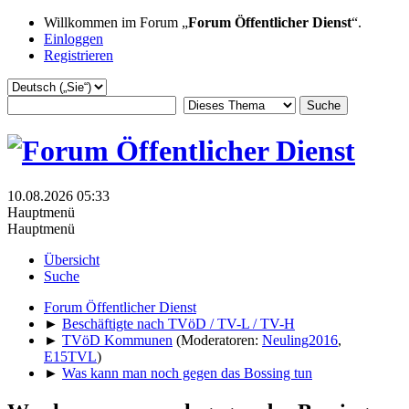
Willkommen im Forum „
Forum Öffentlicher Dienst
“.
Einloggen
Registrieren
10.08.2026 05:33
Hauptmenü
Hauptmenü
Übersicht
Suche
Forum Öffentlicher Dienst
►
Beschäftigte nach TVöD / TV-L / TV-H
►
TVöD Kommunen
(Moderatoren:
Neuling2016
,
E15TVL
)
►
Was kann man noch gegen das Bossing tun