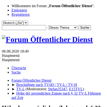
Willkommen im Forum „
Forum Öffentlicher Dienst
“.
Einloggen
Registrieren
06.08.2026 18:49
Hauptmenü
Hauptmenü
Übersicht
Suche
Forum Öffentlicher Dienst
►
Beschäftigte nach TVöD / TV-L / TV-H
►
TV-L
(Moderatoren:
Stefan35347
,
E15TVL
)
►
Höhe der persönlichen Zulage nach § 32 TV-L Führung
auf Zeit