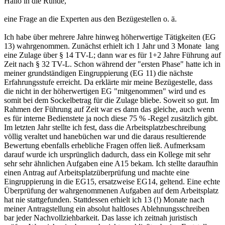
Hallo in die Runde,
eine Frage an die Experten aus den Bezügestellen o. ä.
Ich habe über mehrere Jahre hinweg höherwertige Tätigkeiten (EG
13) wahrgenommen. Zunächst erhielt ich 1 Jahr und 3 Monate lang
eine Zulage über § 14 TV-L; dann war es für 1+2 Jahre Führung auf
Zeit nach § 32 TV-L. Schon während der "ersten Phase" hatte ich in
meiner grundständigen Eingruppierung (EG 11) die nächste
Erfahrungsstufe erreicht. Da erklärte mir meine Bezügestelle, dass
die nicht in der höherwertigen EG "mitgenommen" wird und es
somit bei dem Sockelbetrag für die Zulage bliebe. Soweit so gut. Im
Rahmen der Führung auf Zeit war es dann das gleiche, auch wenn
es für interne Bedienstete ja noch diese 75 % -Regel zusätzlich gibt.
Im letzten Jahr stellte ich fest, dass die Arbeitsplatzbeschreibung
völlig veraltet und hanebüchen war und die daraus resultierende
Bewertung ebenfalls erhebliche Fragen offen ließ. Aufmerksam
darauf wurde ich ursprünglich dadurch, dass ein Kollege mit sehr
sehr sehr ähnlichen Aufgaben eine A15 bekam. Ich stellte daraufhin
einen Antrag auf Arbeitsplatzüberprüfung und machte eine
Eingruppierung in die EG15, ersatzweise EG14, geltend. Eine echte
Überprüfung der wahrgenommenen Aufgaben auf dem Arbeitsplatz
hat nie stattgefunden. Stattdessen erhielt ich 13 (!) Monate nach
meiner Antragstellung ein absolut haltloses Ablehnungsschreiben
bar jeder Nachvollziehbarkeit. Das lasse ich zeitnah juristisch