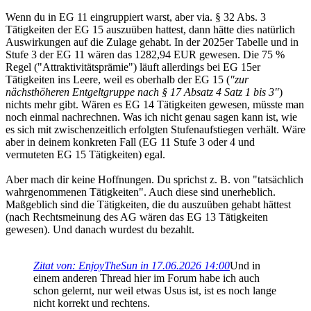
Wenn du in EG 11 eingruppiert warst, aber via. § 32 Abs. 3
Tätigkeiten der EG 15 auszuüben hattest, dann hätte dies natürlich
Auswirkungen auf die Zulage gehabt. In der 2025er Tabelle und in
Stufe 3 der EG 11 wären das 1282,94 EUR gewesen. Die 75 %
Regel ("Attraktivitätsprämie") läuft allerdings bei EG 15er
Tätigkeiten ins Leere, weil es oberhalb der EG 15 (
"zur
nächsthöheren Entgeltgruppe nach § 17 Absatz 4 Satz 1 bis 3"
)
nichts mehr gibt. Wären es EG 14 Tätigkeiten gewesen, müsste man
noch einmal nachrechnen. Was ich nicht genau sagen kann ist, wie
es sich mit zwischenzeitlich erfolgten Stufenaufstiegen verhält. Wäre
aber in deinem konkreten Fall (EG 11 Stufe 3 oder 4 und
vermuteten EG 15 Tätigkeiten) egal.
Aber mach dir keine Hoffnungen. Du sprichst z. B. von "tatsächlich
wahrgenommenen Tätigkeiten". Auch diese sind unerheblich.
Maßgeblich sind die Tätigkeiten, die du auszuüben gehabt hättest
(nach Rechtsmeinung des AG wären das EG 13 Tätigkeiten
gewesen). Und danach wurdest du bezahlt.
Zitat von: EnjoyTheSun in 17.06.2026 14:00
Und in
einem anderen Thread hier im Forum habe ich auch
schon gelernt, nur weil etwas Usus ist, ist es noch lange
nicht korrekt und rechtens.