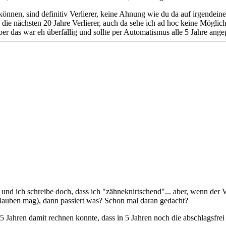
n können, sind definitiv Verlierer, keine Ahnung wie du da auf irgend
d die nächsten 20 Jahre Verlierer, auch da sehe ich ad hoc keine Möglic
aber das war eh überfällig und sollte per Automatismus alle 5 Jahre ang
und ich schreibe doch, dass ich "zähneknirtschend"... aber, wenn der 
lauben mag), dann passiert was? Schon mal daran gedacht?
5 Jahren damit rechnen konnte, dass in 5 Jahren noch die abschlagsfrei R