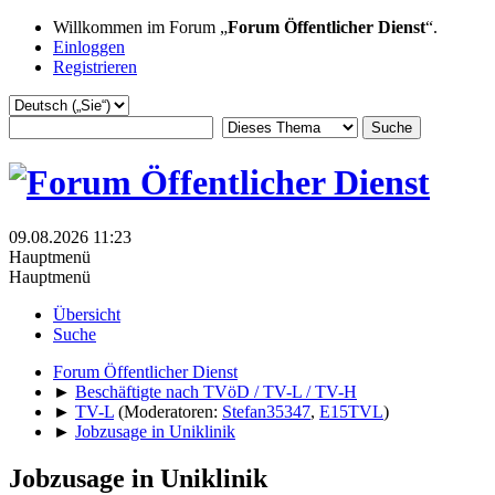
Willkommen im Forum „
Forum Öffentlicher Dienst
“.
Einloggen
Registrieren
09.08.2026 11:23
Hauptmenü
Hauptmenü
Übersicht
Suche
Forum Öffentlicher Dienst
►
Beschäftigte nach TVöD / TV-L / TV-H
►
TV-L
(Moderatoren:
Stefan35347
,
E15TVL
)
►
Jobzusage in Uniklinik
Jobzusage in Uniklinik