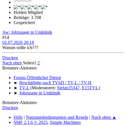
Helden Mitglied
Beiträge: 3.708
Gespeichert
Aw: Jobzusage in Uniklinik
#14
02.07.2026 20:18
Warum sollte ich???
Drucken
Nach oben
Seiten
1
2
Benutzer-Aktionen
Forum Öffentlicher Dienst
►
Beschäftigte nach TVöD / TV-L / TV-H
►
TV-L
(Moderatoren:
Stefan35347
,
E15TVL
)
►
Jobzusage in Uniklinik
Benutzer-Aktionen
Drucken
Hilfe
|
Nutzungsbedingungen und Regeln
|
Nach oben ▲
SMF 2.1.6 © 2025
,
Simple Machines