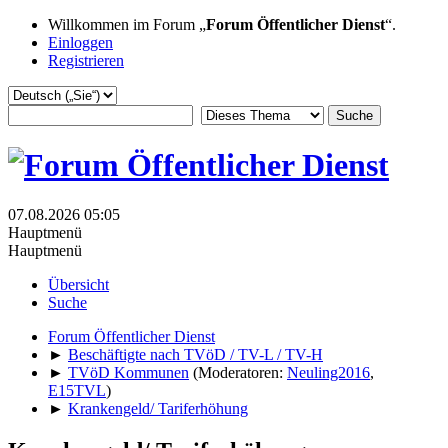
Willkommen im Forum „
Forum Öffentlicher Dienst
“.
Einloggen
Registrieren
07.08.2026 05:05
Hauptmenü
Hauptmenü
Übersicht
Suche
Forum Öffentlicher Dienst
►
Beschäftigte nach TVöD / TV-L / TV-H
►
TVöD Kommunen
(Moderatoren:
Neuling2016
,
E15TVL
)
►
Krankengeld/ Tariferhöhung