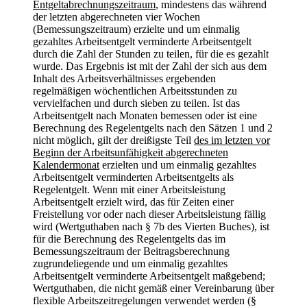
Entgeltabrechnungszeitraum
, mindestens das während
der letzten abgerechneten vier Wochen
(Bemessungszeitraum) erzielte und um einmalig
gezahltes Arbeitsentgelt verminderte Arbeitsentgelt
durch die Zahl der Stunden zu teilen, für die es gezahlt
wurde. Das Ergebnis ist mit der Zahl der sich aus dem
Inhalt des Arbeitsverhältnisses ergebenden
regelmäßigen wöchentlichen Arbeitsstunden zu
vervielfachen und durch sieben zu teilen. Ist das
Arbeitsentgelt nach Monaten bemessen oder ist eine
Berechnung des Regelentgelts nach den Sätzen 1 und 2
nicht möglich, gilt der dreißigste Teil
des im letzten vor
Beginn der Arbeitsunfähigkeit abgerechneten
Kalendermonat
erzielten und um einmalig gezahltes
Arbeitsentgelt verminderten Arbeitsentgelts als
Regelentgelt. Wenn mit einer Arbeitsleistung
Arbeitsentgelt erzielt wird, das für Zeiten einer
Freistellung vor oder nach dieser Arbeitsleistung fällig
wird (Wertguthaben nach § 7b des Vierten Buches), ist
für die Berechnung des Regelentgelts das im
Bemessungszeitraum der Beitragsberechnung
zugrundeliegende und um einmalig gezahltes
Arbeitsentgelt verminderte Arbeitsentgelt maßgebend;
Wertguthaben, die nicht gemäß einer Vereinbarung über
flexible Arbeitszeitregelungen verwendet werden (§