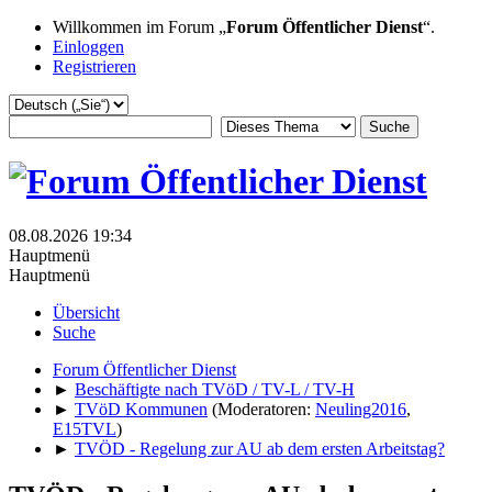
Willkommen im Forum „
Forum Öffentlicher Dienst
“.
Einloggen
Registrieren
08.08.2026 19:34
Hauptmenü
Hauptmenü
Übersicht
Suche
Forum Öffentlicher Dienst
►
Beschäftigte nach TVöD / TV-L / TV-H
►
TVöD Kommunen
(Moderatoren:
Neuling2016
,
E15TVL
)
►
TVÖD - Regelung zur AU ab dem ersten Arbeitstag?