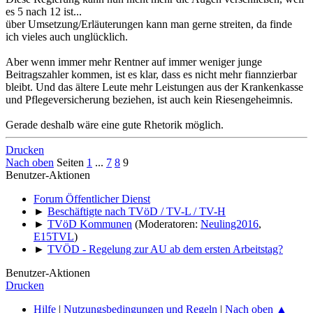
es 5 nach 12 ist...
über Umsetzung/Erläuterungen kann man gerne streiten, da finde
ich vieles auch unglücklich.
Aber wenn immer mehr Rentner auf immer weniger junge
Beitragszahler kommen, ist es klar, dass es nicht mehr fiannzierbar
bleibt. Und das ältere Leute mehr Leistungen aus der Krankenkasse
und Pflegeversicherung beziehen, ist auch kein Riesengeheimnis.
Gerade deshalb wäre eine gute Rhetorik möglich.
Drucken
Nach oben
Seiten
1
...
7
8
9
Benutzer-Aktionen
Forum Öffentlicher Dienst
►
Beschäftigte nach TVöD / TV-L / TV-H
►
TVöD Kommunen
(Moderatoren:
Neuling2016
,
E15TVL
)
►
TVÖD - Regelung zur AU ab dem ersten Arbeitstag?
Benutzer-Aktionen
Drucken
Hilfe
|
Nutzungsbedingungen und Regeln
|
Nach oben ▲