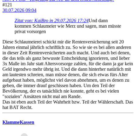
#121
30.07.2026 09:04
Zitat von: KaiBro in 29.07.2026 17:24
Und dann
kommen Schlaumeier wie Merz und sagen, man müsste
privat vorsorgen
Diese Schlaumeierei schickt mir die Rentenversicherung seit 20
Jahren einmal jährlich schriftlich zu. So wie sie es bei allen anderen
in dieser Zeit Rentenversicherten auch macht. Und auch bei denen,
die das teils als ganz bewusste Entscheidung ignorieren, und lieber
3x Malle im Jahr statt Altersvorsorge zahlen, für die dann ja gar kein
Geld irgendwo mehr übrig ist. Und die dann hinterher natürlich mit
am lautesten schreien, man müsse denen, die sich etwas fürs Alter
aufgebaut haben, möglichst viel davon abnehmen, um es denen zu
geben, die immer drauf geschissen haben. Um den Teil der
Bevölkerung, der es tatsächlich nie konnte, geht es bei vielen
"sozialen" Ansätzen nicht mal am Rande.
Das ist eben auch Teil der Wahrheit bzw. Teil der Wählerschaft. Das
hat BAT Recht.
KlammeKassen