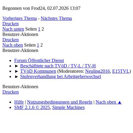
Begonnen von Frod24, 02.07.2026 13:07
Vorheriges Thema
-
Nächstes Thema
Drucken
Nach unten
Seiten
1
2
Benutzer-Aktionen
Drucken
Nach oben
Seiten
1
2
Benutzer-Aktionen
Forum Öffentlicher Dienst
►
Beschäftigte nach TVöD / TV-L / TV-H
►
TVöD Kommunen
(Moderatoren:
Neuling2016
,
E15TVL
)
►
Stufenverhandlung bei Arbeitgeberwechsel
Benutzer-Aktionen
Drucken
Hilfe
|
Nutzungsbedingungen und Regeln
|
Nach oben ▲
SMF 2.1.6 © 2025
,
Simple Machines