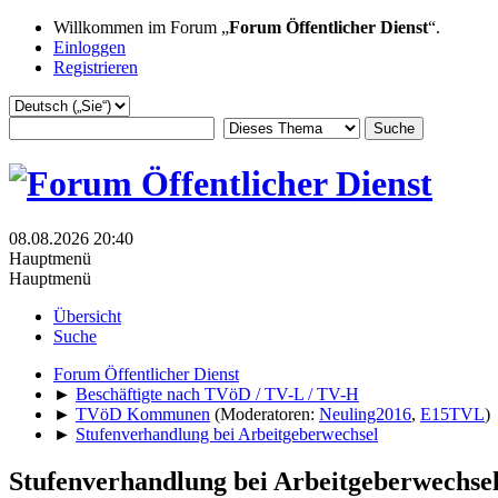
Willkommen im Forum „
Forum Öffentlicher Dienst
“.
Einloggen
Registrieren
08.08.2026 20:40
Hauptmenü
Hauptmenü
Übersicht
Suche
Forum Öffentlicher Dienst
►
Beschäftigte nach TVöD / TV-L / TV-H
►
TVöD Kommunen
(Moderatoren:
Neuling2016
,
E15TVL
)
►
Stufenverhandlung bei Arbeitgeberwechsel
Stufenverhandlung bei Arbeitgeberwechse