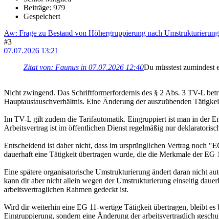
Beiträge: 979
Gespeichert
Aw: Frage zu Bestand von Höhergruppierung nach Umstrukturierung
#3
07.07.2026 13:21
Zitat von: Faunus in 07.07.2026 12:40
Du müsstest zumindest 
Nicht zwingend. Das Schriftformerfordernis des § 2 Abs. 3 TV-L betr
Hauptaustauschverhältnis. Eine Änderung der auszuübenden Tätigkei
Im TV-L gilt zudem die Tarifautomatik. Eingruppiert ist man in der 
Arbeitsvertrag ist im öffentlichen Dienst regelmäßig nur deklaratoris
Entscheidend ist daher nicht, dass im ursprünglichen Vertrag noch "
dauerhaft eine Tätigkeit übertragen wurde, die die Merkmale der EG 11 
Eine spätere organisatorische Umstrukturierung ändert daran nicht au
kann dir aber nicht allein wegen der Umstrukturierung einseitig daue
arbeitsvertraglichen Rahmen gedeckt ist.
Wird dir weiterhin eine EG 11-wertige Tätigkeit übertragen, bleibt e
Eingruppierung, sondern eine Änderung der arbeitsvertraglich gesch