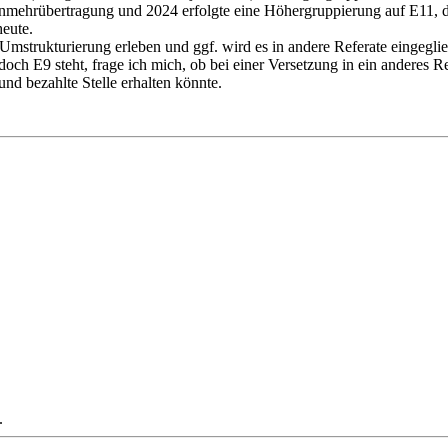
nmehrübertragung und 2024 erfolgte eine Höhergruppierung auf E11, d
heute.
mstrukturierung erleben und ggf. wird es in andere Referate eingeglied
ch E9 steht, frage ich mich, ob bei einer Versetzung in ein anderes Refe
nd bezahlte Stelle erhalten könnte.
.