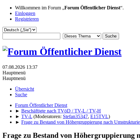
Willkommen im Forum „
Forum Öffentlicher Dienst
“.
Einloggen
Registrieren
07.08.2026 13:37
Hauptmenü
Hauptmenü
Übersicht
Suche
Forum Öffentlicher Dienst
►
Beschäftigte nach TVöD / TV-L / TV-H
►
TV-L
(Moderatoren:
Stefan35347
,
E15TVL
)
►
Frage zu Bestand von Höhergruppierung nach Umstrukturi
Frage zu Bestand von Höhergruppierung 