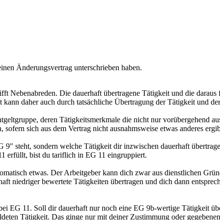
einen Änderungsvertrag unterschrieben haben.
ifft Nebenabreden. Die dauerhaft übertragene Tätigkeit und die darau
t kann daher auch durch tatsächliche Übertragung der Tätigkeit und
Entgeltgruppe, deren Tätigkeitsmerkmale die nicht nur vorübergehend au
ch, sofern sich aus dem Vertrag nicht ausnahmsweise etwas anderes ergib
EG 9" steht, sondern welche Tätigkeit dir inzwischen dauerhaft übert
erfüllt, bist du tariflich in EG 11 eingruppiert.
tomatisch etwas. Der Arbeitgeber kann dich zwar aus dienstlichen Gründ
rhaft niedriger bewertete Tätigkeiten übertragen und dich dann entspr
s bei EG 11. Soll dir dauerhaft nur noch eine EG 9b-wertige Tätigkeit 
uldeten Tätigkeit. Das ginge nur mit deiner Zustimmung oder gegebene