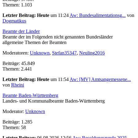
Themen: 1.103
Letzter Beitrag:
Heute
um 11:24
Aw: Bundesalimentationsg...
von
Dogmatikus
Beamte der Länder
Beamte der im Folgenden nicht genannten Bundesländer
allgemeine Themen der Beamten
Moderatoren:
Unknown
,
Stefan35347
,
Neuling2016
Beiträge: 45.849
Themen: 2.441
Letzter Beitrag:
Heute
um 11:54
Aw: [MV] Amtsangemessene...
von
Rheini
Beamte Baden-Württemberg
Landes- und Kommunalbeamte Baden-Württemberg
Moderator:
Unknown
Beiträge: 1.285
Themen: 58
Letzter Beitrag:
06.08.2026 12:56
Aw: Besoldungsrunde 2025...