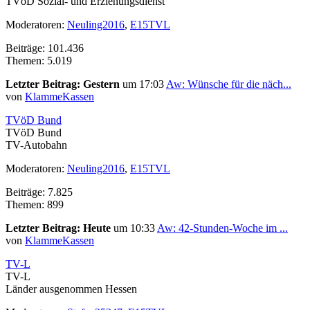
TVöD Sozial- und Erziehungsdienst
Moderatoren:
Neuling2016
,
E15TVL
Beiträge: 101.436
Themen: 5.019
Letzter Beitrag:
Gestern
um 17:03
Aw: Wünsche für die näch...
von
KlammeKassen
TVöD Bund
TVöD Bund
TV-Autobahn
Moderatoren:
Neuling2016
,
E15TVL
Beiträge: 7.825
Themen: 899
Letzter Beitrag:
Heute
um 10:33
Aw: 42-Stunden-Woche im ...
von
KlammeKassen
TV-L
TV-L
Länder ausgenommen Hessen