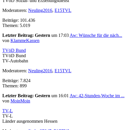
TVöD Sozial- und Erziehungsdienst
Moderatoren:
Neuling2016
,
E15TVL
Beiträge: 101.436
Themen: 5.019
Letzter Beitrag:
Gestern
um 17:03
Aw: Wünsche für die näch...
von
KlammeKassen
TVöD Bund
TVöD Bund
TV-Autobahn
Moderatoren:
Neuling2016
,
E15TVL
Beiträge: 7.824
Themen: 899
Letzter Beitrag:
Gestern
um 16:01
Aw: 42-Stunden-Woche im ...
von
MoinMoin
TV-L
TV-L
Länder ausgenommen Hessen