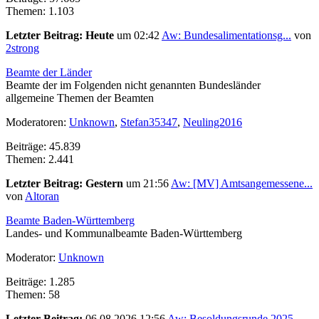
Themen: 1.103
Letzter Beitrag:
Heute
um 02:42
Aw: Bundesalimentationsg...
von
2strong
Beamte der Länder
Beamte der im Folgenden nicht genannten Bundesländer
allgemeine Themen der Beamten
Moderatoren:
Unknown
,
Stefan35347
,
Neuling2016
Beiträge: 45.839
Themen: 2.441
Letzter Beitrag:
Gestern
um 21:56
Aw: [MV] Amtsangemessene...
von
Altoran
Beamte Baden-Württemberg
Landes- und Kommunalbeamte Baden-Württemberg
Moderator:
Unknown
Beiträge: 1.285
Themen: 58
Letzter Beitrag:
06.08.2026 12:56
Aw: Besoldungsrunde 2025...