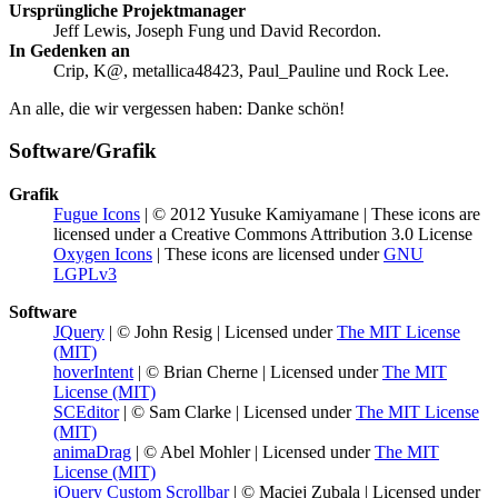
Ursprüngliche Projektmanager
Jeff Lewis, Joseph Fung und David Recordon.
In Gedenken an
Crip, K@, metallica48423, Paul_Pauline und Rock Lee.
An alle, die wir vergessen haben: Danke schön!
Software/Grafik
Grafik
Fugue Icons
| © 2012 Yusuke Kamiyamane | These icons are
licensed under a Creative Commons Attribution 3.0 License
Oxygen Icons
| These icons are licensed under
GNU
LGPLv3
Software
JQuery
| © John Resig | Licensed under
The MIT License
(MIT)
hoverIntent
| © Brian Cherne | Licensed under
The MIT
License (MIT)
SCEditor
| © Sam Clarke | Licensed under
The MIT License
(MIT)
animaDrag
| © Abel Mohler | Licensed under
The MIT
License (MIT)
jQuery Custom Scrollbar
| © Maciej Zubala | Licensed under