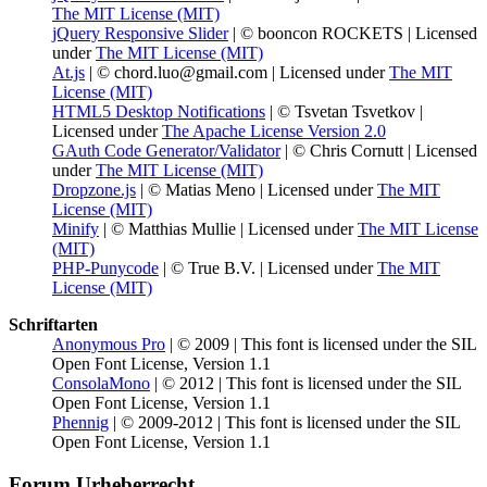
The MIT License (MIT)
jQuery Responsive Slider
| © booncon ROCKETS | Licensed
under
The MIT License (MIT)
At.js
| © chord.luo@gmail.com | Licensed under
The MIT
License (MIT)
HTML5 Desktop Notifications
| © Tsvetan Tsvetkov |
Licensed under
The Apache License Version 2.0
GAuth Code Generator/Validator
| © Chris Cornutt | Licensed
under
The MIT License (MIT)
Dropzone.js
| © Matias Meno | Licensed under
The MIT
License (MIT)
Minify
| © Matthias Mullie | Licensed under
The MIT License
(MIT)
PHP-Punycode
| © True B.V. | Licensed under
The MIT
License (MIT)
Schriftarten
Anonymous Pro
| © 2009 | This font is licensed under the SIL
Open Font License, Version 1.1
ConsolaMono
| © 2012 | This font is licensed under the SIL
Open Font License, Version 1.1
Phennig
| © 2009-2012 | This font is licensed under the SIL
Open Font License, Version 1.1
Forum Urheberrecht