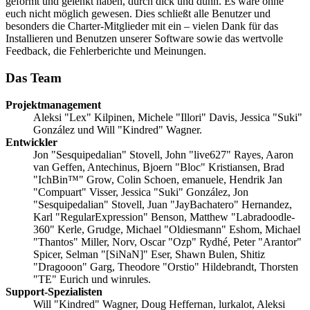
geformt und gelenkt haben, durch dick und dünn. Es wäre ohne
euch nicht möglich gewesen. Dies schließt alle Benutzer und
besonders die Charter-Mitglieder mit ein – vielen Dank für das
Installieren und Benutzen unserer Software sowie das wertvolle
Feedback, die Fehlerberichte und Meinungen.
Das Team
Projektmanagement
Aleksi "Lex" Kilpinen, Michele "Illori" Davis, Jessica "Suki"
González und Will "Kindred" Wagner.
Entwickler
Jon "Sesquipedalian" Stovell, John "live627" Rayes, Aaron
van Geffen, Antechinus, Bjoern "Bloc" Kristiansen, Brad
"IchBin™" Grow, Colin Schoen, emanuele, Hendrik Jan
"Compuart" Visser, Jessica "Suki" González, Jon
"Sesquipedalian" Stovell, Juan "JayBachatero" Hernandez,
Karl "RegularExpression" Benson, Matthew "Labradoodle-
360" Kerle, Grudge, Michael "Oldiesmann" Eshom, Michael
"Thantos" Miller, Norv, Oscar "Ozp" Rydhé, Peter "Arantor"
Spicer, Selman "[SiNaN]" Eser, Shawn Bulen, Shitiz
"Dragooon" Garg, Theodore "Orstio" Hildebrandt, Thorsten
"TE" Eurich und winrules.
Support-Spezialisten
Will "Kindred" Wagner, Doug Heffernan, lurkalot, Aleksi