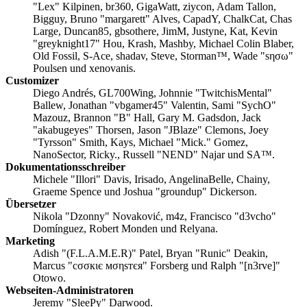
"Lex" Kilpinen, br360, GigaWatt, ziycon, Adam Tallon,
Bigguy, Bruno "margarett" Alves, CapadY, ChalkCat, Chas
Large, Duncan85, gbsothere, JimM, Justyne, Kat, Kevin
"greyknight17" Hou, Krash, Mashby, Michael Colin Blaber,
Old Fossil, S-Ace, shadav, Steve, Storman™, Wade "sησω"
Poulsen und xenovanis.
Customizer
Diego Andrés, GL700Wing, Johnnie "TwitchisMental"
Ballew, Jonathan "vbgamer45" Valentin, Sami "SychO"
Mazouz, Brannon "B" Hall, Gary M. Gadsdon, Jack
"akabugeyes" Thorsen, Jason "JBlaze" Clemons, Joey
"Tyrsson" Smith, Kays, Michael "Mick." Gomez,
NanoSector, Ricky., Russell "NEND" Najar und SA™.
Dokumentationsschreiber
Michele "Illori" Davis, Irisado, AngelinaBelle, Chainy,
Graeme Spence und Joshua "groundup" Dickerson.
Übersetzer
Nikola "Dzonny" Novaković, m4z, Francisco "d3vcho"
Domínguez, Robert Monden und Relyana.
Marketing
Adish "(F.L.A.M.E.R)" Patel, Bryan "Runic" Deakin,
Marcus "cσσкιє мσηѕтєя" Forsberg und Ralph "[n3rve]"
Otowo.
Webseiten-Administratoren
Jeremy "SleePy" Darwood.