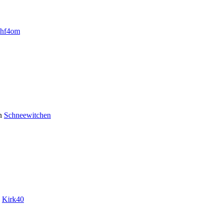
hf4om
n
Schneewitchen
n
Kirk40