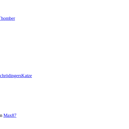
Thomber
chrödingersKatze
on
Max87