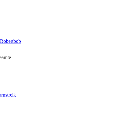
Robertbob
Beamte
rnstreik