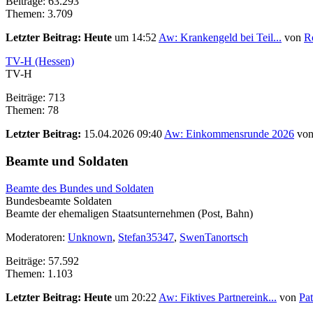
Beiträge: 63.293
Themen: 3.709
Letzter Beitrag:
Heute
um 14:52
Aw: Krankengeld bei Teil...
von
R
TV-H (Hessen)
TV-H
Beiträge: 713
Themen: 78
Letzter Beitrag:
15.04.2026 09:40
Aw: Einkommensrunde 2026
vo
Beamte und Soldaten
Beamte des Bundes und Soldaten
Bundesbeamte Soldaten
Beamte der ehemaligen Staatsunternehmen (Post, Bahn)
Moderatoren:
Unknown
,
Stefan35347
,
SwenTanortsch
Beiträge: 57.592
Themen: 1.103
Letzter Beitrag:
Heute
um 20:22
Aw: Fiktives Partnereink...
von
Pat