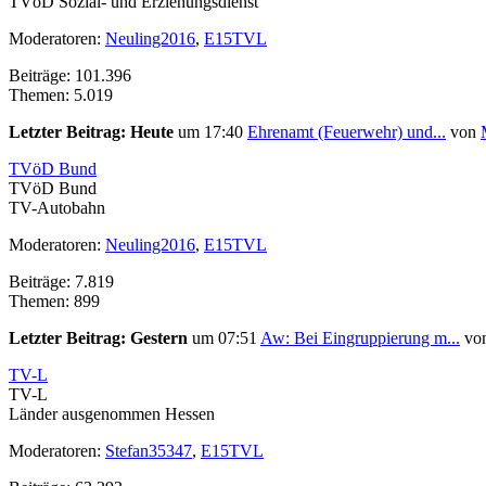
TVöD Sozial- und Erziehungsdienst
Moderatoren:
Neuling2016
,
E15TVL
Beiträge: 101.396
Themen: 5.019
Letzter Beitrag:
Heute
um 17:40
Ehrenamt (Feuerwehr) und...
von
TVöD Bund
TVöD Bund
TV-Autobahn
Moderatoren:
Neuling2016
,
E15TVL
Beiträge: 7.819
Themen: 899
Letzter Beitrag:
Gestern
um 07:51
Aw: Bei Eingruppierung m...
vo
TV-L
TV-L
Länder ausgenommen Hessen
Moderatoren:
Stefan35347
,
E15TVL