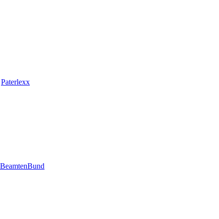
n
Paterlexx
BeamtenBund