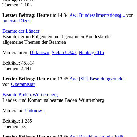
Themen: 1.103
Letzter Beitrag:
Heute
um 14:34
Aw: Bundesalimentationsg...
von
untersterDienst
Beamte der Länder
Beamte der im Folgenden nicht genannten Bundesländer
allgemeine Themen der Beamten
Moderatoren:
Unknown
,
Stefan35347
,
Neuling2016
Beiträge: 45.814
Themen: 2.441
Letzter Beitrag:
Heute
um 13:45
Aw: [SH] Besoldungsrunde...
von
Oberamtsrat
Beamte Baden-Württemberg
Landes- und Kommunalbeamte Baden-Württemberg
Moderator:
Unknown
Beiträge: 1.285
Themen: 58
Letzter Beitrag:
Heute
um 12:56
Aw: Besoldungsrunde 2025...