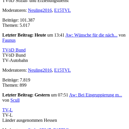
TVöD Sozial- und Erziehungsdienst
Moderatoren:
Neuling2016
,
E15TVL
Beiträge: 101.387
Themen: 5.017
Letzter Beitrag:
Heute
um 13:41
Aw: Wünsche für die näch...
von
Faunus
TVöD Bund
TVöD Bund
TV-Autobahn
Moderatoren:
Neuling2016
,
E15TVL
Beiträge: 7.819
Themen: 899
Letzter Beitrag:
Gestern
um 07:51
Aw: Bei Eingruppierung m...
von
Scull
TV-L
TV-L
Länder ausgenommen Hessen